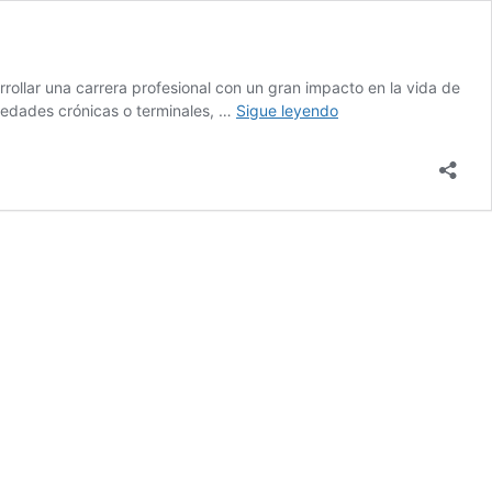
arrollar una carrera profesional con un gran impacto en la vida de
Estudiar
rmedades crónicas o terminales, …
Sigue leyendo
cuidados
paliativos
oncológicos:
Todo
lo
que
necesitas
saber