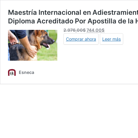
Maestría Internacional en Adiestramient
Diploma Acreditado Por Apostilla de la 
El
El
2.976,00
$
744,00
$
precio
precio
Comprar ahora
Leer más
original
actual
era:
es:
2.976,00$.
744,00$.
Esneca