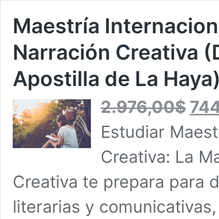
Maestría Internacion
Narración Creativa (
Apostilla de La Haya
El
2.976,00
$
74
precio
original
Estudiar Maest
era:
2.976,00
Creativa: La Ma
Creativa te prepara para d
literarias y comunicativas