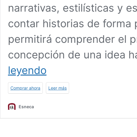
narrativas, estilísticas y 
contar historias de forma 
permitirá comprender el p
concepción de una idea has
Maestría
leyendo
Internacional
en
Escritura
Comprar ahora
Leer más
y
Narración
Creativa
Esneca
(Diploma
acreditado
por
Apostilla
de