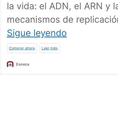
la vida: el ADN, el ARN y l
mecanismos de replicación
Maestría
Sigue leyendo
Internacional
en
Biología
Comprar ahora
Leer más
Molecular
y
Citogenética
Esneca