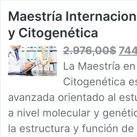
Maestría Internacion
y Citogenética
El
2.976,00
$
74
precio
original
La Maestría en
era:
2.976,00
Citogenética e
avanzada orientado al est
a nivel molecular y genét
la estructura y función de