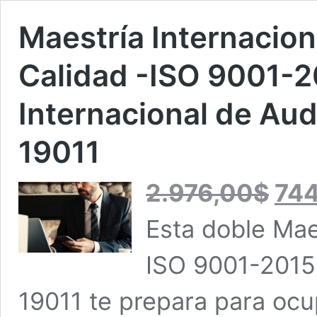
Maestría Internacion
Calidad -ISO 9001-2
Internacional de Audi
19011
El
2.976,00
$
74
precio
original
Esta doble Mae
era:
2.976,00
ISO 9001-2015 
19011 te prepara para ocu