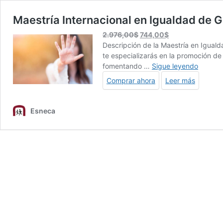
Maestría Internacional en Igualdad de G
El
El
2.976,00
$
744,00
$
precio
precio
Descripción de la Maestría en Iguald
original
actual
te especializarás en la promoción de
era:
es:
Maestrí
fomentando …
Sigue leyendo
2.976,00$.
744,00$.
Interna
Comprar ahora
Leer más
en
Igualda
de
Esneca
Género
+
Maestrí
Interna
en
Preven
de
la
Violenc
de
Género