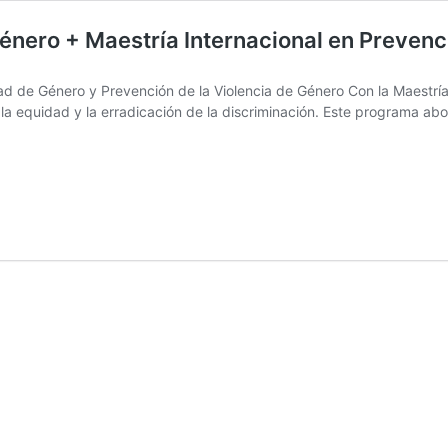
énero + Maestría Internacional en Prevenc
ad de Género y Prevención de la Violencia de Género Con la Maestrí
 la equidad y la erradicación de la discriminación. Este programa a
a
cional
d
a
cional
ción
ia