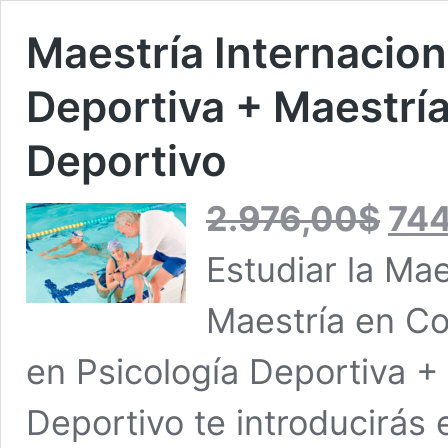
Maestría Internacion
Deportiva + Maestría
Deportivo
El
2.976,00
$
74
precio
original
Estudiar la Mae
era:
2.976,00
Maestría en Co
en Psicología Deportiva +
Deportivo te introducirás 