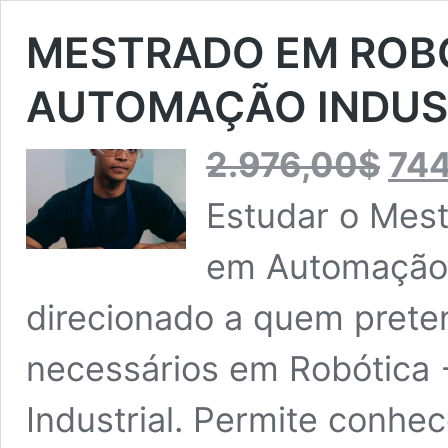
MESTRADO EM ROB
AUTOMAÇÃO INDUS
O
2.976,00
$
74
preço
original
Estudar o Mes
era:
2.976,00
em Automação I
direcionado a quem prete
necessários em Robótica
Industrial. Permite conhec