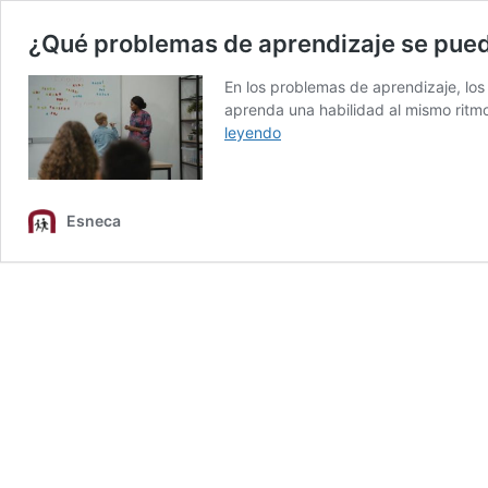
¿Qué problemas de aprendizaje se pued
En los problemas de aprendizaje, los
aprenda una habilidad al mismo ritmo
¿Qué
leyendo
problemas
de
aprendizaje
Esneca
se
pueden
presentar
en
las
primeras
etapas?