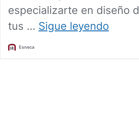
especializarte en diseño 
Ramas
tus …
Sigue leyendo
del
diseño
de
Esneca
interiores:
beneficios
de
especializarse