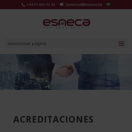
+34 91 005 92 36
comercial@esneca.lat
Seleccionar página
ACREDITACIONES
______
______