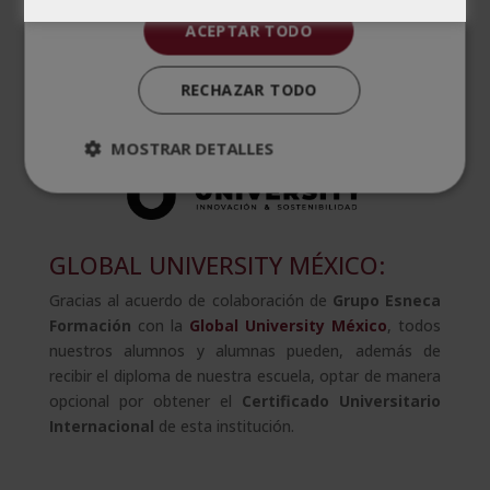
estimula la investigación pedagógica, así como la
ACEPTAR TODO
formación continua para profesionales. Esta
asociación pone en relieve la calidad de los programas
RECHAZAR TODO
y la voluntad de Grupo Esneca de facilitar el acceso a
formación avanzada y de calidad en pedagogía.
MOSTRAR DETALLES
GLOBAL UNIVERSITY MÉXICO:
Gracias al acuerdo de colaboración de
Grupo Esneca
Formación
con la
Global University
México
, todos
nuestros alumnos y alumnas pueden, además de
recibir el diploma de nuestra escuela, optar de manera
opcional por obtener el
Certificado Universitario
Internacional
de esta institución.