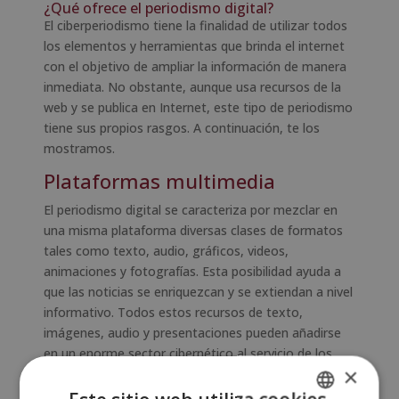
¿Qué ofrece el periodismo digital?
El ciberperiodismo tiene la finalidad de utilizar todos
los elementos y herramientas que brinda el internet
con el objetivo de ampliar la información de manera
inmediata. No obstante, aunque usa recursos de la
web y se publica en Internet, este tipo de periodismo
tiene sus propios rasgos. A continuación, te los
mostramos.
Plataformas multimedia
El periodismo digital se caracteriza por mezclar en
una misma plataforma diversas clases de formatos
tales como texto, audio, gráficos, videos,
animaciones y fotografías. Esta posibilidad ayuda a
que las noticias se enriquezcan y se extiendan a nivel
informativo. Todos estos recursos de texto,
imágenes, audio y presentaciones pueden añadirse
en un enorme sector cibernético al servicio de los
×
usuarios o la audiencia.