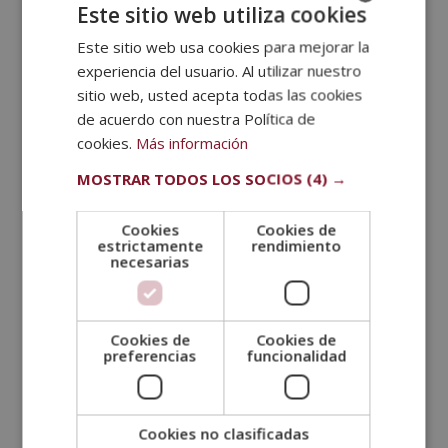
Este sitio web utiliza cookies
es tener claro y hacer un lista de necesidades bien
pensadas para evitar que las ofertas, promociones o
Este sitio web usa cookies para mejorar la
SPANISH
ventas navideñas influyan en nuestra compra.
experiencia del usuario. Al utilizar nuestro
PORTUGUESE
sitio web, usted acepta todas las cookies
Planificar las compras es muy importante. Si
de acuerdo con nuestra Política de
establecemos previamente la cantidad de dinero que
cookies.
Más información
queremos gastar y llevamos a las compras solo la
cantidad determinada, evitaremos el gasto
MOSTRAR TODOS LOS SOCIOS
(4) →
compulsivo. También, podemos dejar la tarjeta de
crédito en casa y solo llevar el dinero justo en
Cookies
Cookies de
efectivo para centrarnos en comprar solo lo que
estrictamente
rendimiento
necesarias
necesitamos.
Crear aficiones que den
bienestar
Cookies de
Cookies de
Las compras suelen ser consideradas como unas
preferencias
funcionalidad
bombas de escape a las frustraciones, ya que nos
proporcionan felicidad momentánea. Por ello, si
queremos indagar profundamente, lo mejor es
Cookies no clasificadas
aprender a gestionar nuestra inteligencia emocional.