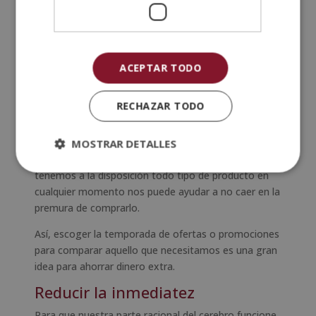
Podemos empezar a desarrollar actividades que
proporcionen placer o sensación de bienestar para
sustituir las compras por ellas, como escuchar
música, leer o hacer ejercicio.
ACEPTAR TODO
Formas de ahorrar dinero:
comparar precios
RECHAZAR TODO
Otra buena
forma de ahorrar dinero
es comparar
precios y reflexionar si es el mejor momento para
MOSTRAR DETALLES
hacer esa compra o si podría esperar. Saber que
tenemos a la disposición todo tipo de producto en
cualquier momento nos puede ayudar a no caer en la
premura de comprarlo.
Así, escoger la temporada de ofertas o promociones
para comparar aquello que necesitamos es una gran
idea para ahorrar dinero extra.
Reducir la inmediatez
Para que nuestra parte racional del cerebro funcione