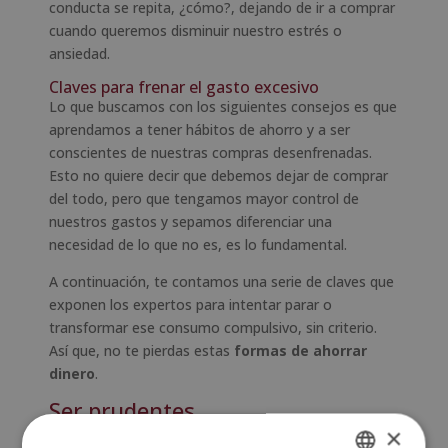
conducta se repita, ¿cómo?, dejando de ir a comprar
cuando queremos disminuir nuestro estrés o
ansiedad.
Claves para frenar el gasto excesivo
Lo que buscamos con los siguientes consejos es que
aprendamos a tener hábitos de ahorro y a ser
conscientes de nuestras compras desenfrenadas.
Esto no quiere decir que debemos dejar de comprar
del todo, pero que tengamos mayor control de
nuestros gastos y sepamos diferenciar una
necesidad de lo que no es, es lo fundamental.
A continuación, te contamos una serie de claves que
exponen los expertos para intentar parar o
transformar ese consumo compulsivo, sin criterio.
Así que, no te pierdas estas
formas de ahorrar
dinero
.
Ser prudentes
×
Como ya lo hemos mencionado, lo que necesitamos