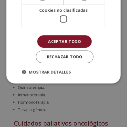
la mayoría de médicos necesitan saber en qué etapa
Cookies no clasificadas
del cáncer se encuentra la enfermedad para saber
qué tratamiento es el adecuado. Por ejemplo, en sus
etapas iniciales puede tratarse con cirugía o
radioterapia, mientras que en las etapas más
avanzadas puede requerir el uso de quimioterapia,
ACEPTAR TODO
inmunoterapia o medicamentos de terapia dirigida.
Algunas de las
técnicas y tratamientos utilizados
RECHAZAR TODO
para tratar el cáncer
son los siguientes:
MOSTRAR DETALLES
Cirugía.
Radioterapia.
Quimioterapia.
Inmunoterapia.
Hormonoterapia.
Terapia génica.
Cuidados paliativos oncológicos