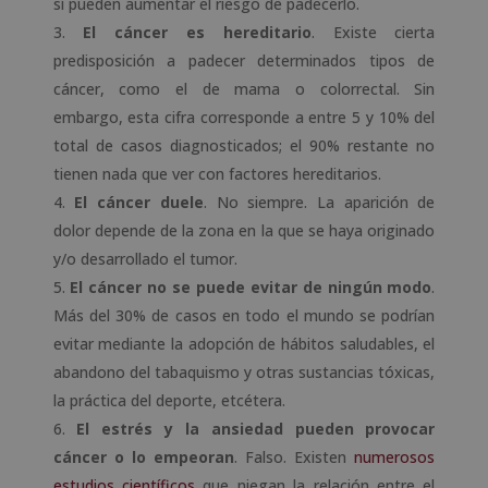
sí pueden aumentar el riesgo de padecerlo.
El cáncer es hereditario
. Existe cierta
predisposición a padecer determinados tipos de
cáncer, como el de mama o colorrectal. Sin
embargo, esta cifra corresponde a entre 5 y 10% del
total de casos diagnosticados; el 90% restante no
tienen nada que ver con factores hereditarios.
El cáncer
duele
. No siempre. La aparición de
dolor depende de la zona en la que se haya originado
y/o desarrollado el tumor.
El cáncer no se puede evitar de ningún modo
.
Más del 30% de casos en todo el mundo se podrían
evitar mediante la adopción de hábitos saludables, el
abandono del tabaquismo y otras sustancias tóxicas,
la práctica del deporte, etcétera.
El estrés y la ansiedad pueden provocar
cáncer o lo empeoran
. Falso. Existen
numerosos
estudios científicos
que niegan la relación entre el