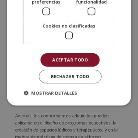
preferencias
funcionalidad
Estudiantes de pedagogía
o carreras afines.
Salidas profesionales y aplicación práctica
Cookies no clasificadas
Los profesionales formados en
Pedagogía Pikler
encuentran oportunidades laborales en múltiples
contextos, incluyendo:
Escuelas infantiles
y centros educativos con
ACEPTAR TODO
enfoque Pikler o similares.
Centros de atención temprana
y desarrollo
RECHAZAR TODO
infantil.
Asesoramiento familiar
y orientación educativa.
MOSTRAR DETALLES
Proyectos de crianza respetuosa
y formación
de padres.
Además, los conocimientos adquiridos pueden
aplicarse en el diseño de programas educativos, la
creación de espacios lúdicos y terapéuticos, y en la
mejora de prácticas de crianza en el hogar.