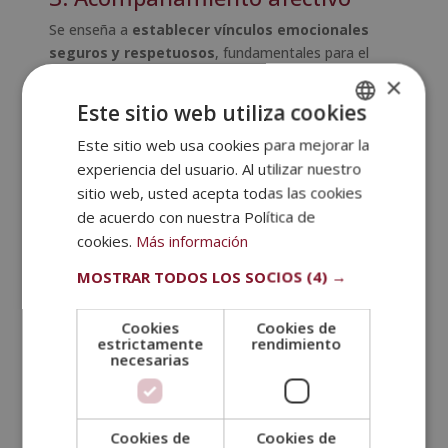
Se enseña a
establecer vínculos emocionales
seguros y respetuosos
, fundamentales para el
desarrollo social y emocional del niño.
×
Este sitio web utiliza cookies
Además, se exploran aspectos como la importancia
del juego libre, el papel del adulto como
Este sitio web usa cookies para mejorar la
SPANISH
acompañante y el diseño de
espacios seguros y
experiencia del usuario. Al utilizar nuestro
PORTUGUESE
estimulantes
.
sitio web, usted acepta todas las cookies
¿Quién puede estudiar pedagogía pikler?
de acuerdo con nuestra Política de
La formación en
Pedagogía Pikler
está dirigida a
cookies.
Más información
una amplia gama de profesionales y personas
MOSTRAR TODOS LOS SOCIOS
(4) →
interesadas en la educación y el desarrollo infantil,
tales como:
Cookies
Cookies de
Educadores
y maestros de educación infantil.
estrictamente
rendimiento
necesarias
Psicólogos
y terapeutas infantiles.
Cuidadores
y asistentes de guardería.
Madres y padres
que desean aplicar este enfoque
Cookies de
Cookies de
en la crianza.