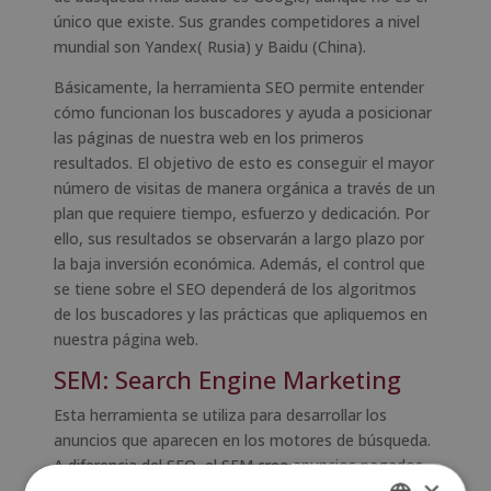
único que existe. Sus grandes competidores a nivel
mundial son Yandex( Rusia) y Baidu (China).
Básicamente, la herramienta SEO permite entender
cómo funcionan los buscadores y ayuda a posicionar
las páginas de nuestra web en los primeros
resultados. El objetivo de esto es conseguir el mayor
número de visitas de manera orgánica a través de un
plan que requiere tiempo, esfuerzo y dedicación. Por
ello, sus resultados se observarán a largo plazo por
la baja inversión económica. Además, el control que
se tiene sobre el SEO dependerá de los algoritmos
de los buscadores y las prácticas que apliquemos en
nuestra página web.
SEM: Search Engine Marketing
Esta herramienta se utiliza para desarrollar los
anuncios que aparecen en los motores de búsqueda.
A diferencia del SEO, el SEM crea anuncios pagados,
las oportunidades de segmentar audiencia son más