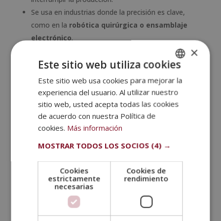
Se usa en industrias donde la precisión es clave,
como en la
robótica quirúrgica o ensamblaje
electrónico
.
×
4. Programación Basada en
Este sitio web utiliza cookies
Código
Este sitio web usa cookies para mejorar la
SPANISH
Se usan lenguajes específicos como:
experiencia del usuario. Al utilizar nuestro
PORTUGUESE
sitio web, usted acepta todas las cookies
KRL (KUKA Robot Language) para robots KUKA
de acuerdo con nuestra Política de
RAPID para ABB
cookies.
Más información
VAL3 para Stäubli
MOSTRAR TODOS LOS SOCIOS
(4) →
PalletPRO/PalletTool para Fanuc
Ofrece
máxima flexibilidad y control
, pero
Cookies
Cookies de
estrictamente
rendimiento
requiere experiencia en programación.
necesarias
5. Programar robos de forma
gestual