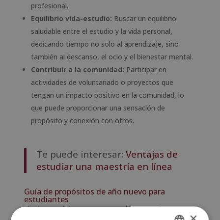
profesional.
Equilibrio vida-estudio:
Buscar un equilibrio
saludable entre el estudio y la vida personal,
dedicando tiempo no solo al aprendizaje, sino
también al descanso, el ocio y el bienestar mental.
Contribuir a la comunidad:
Participar en
actividades de voluntariado o proyectos que
tengan un impacto positivo en la comunidad, lo
que puede proporcionar una sensación de
propósito y conexión con otros.
Te puede interesar:
Ventajas de
estudiar una maestría en línea
Guía de propósitos de año nuevo para
estudiantes
Elegir propósitos como estudiante es importante
×