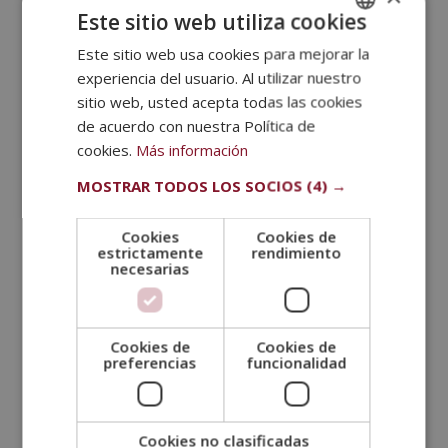
porque te proporciona claridad, motivación y un
Este sitio web utiliza cookies
marco para el crecimiento y el éxito. Te ayuda a
convertirte en un estudiante más enfocado,
Este sitio web usa cookies para mejorar la
SPANISH
comprometido y con la capacidad de dirigir tu propia
experiencia del usuario. Al utilizar nuestro
PORTUGUESE
trayectoria educativa. ¿Quieres saber cómo elegir los
sitio web, usted acepta todas las cookies
mejores propósitos para ti? Te dejamos algunos
de acuerdo con nuestra Política de
consejos:
cookies.
Más información
Reflexiona sobre tus metas a largo plazo:
MOSTRAR TODOS LOS SOCIOS
(4) →
Piensa en tus aspiraciones a largo plazo en
términos académicos, personales y profesionales.
Cookies
Cookies de
estrictamente
rendimiento
¿Qué te gustaría lograr para tu perfil profesional?
necesarias
Establecer propósitos que estén alineados con
estas metas te ayudará a mantenerte enfocado/a.
Sé específico/a y realista:
Los propósitos deben
Cookies de
Cookies de
ser claros y alcanzables. Evita metas demasiado
preferencias
funcionalidad
generales y define acciones concretas que puedas
tomar para lograrlas. Por ejemplo, en lugar de
decir «quiero mejorar mi experiencia académica»,
Cookies no clasificadas