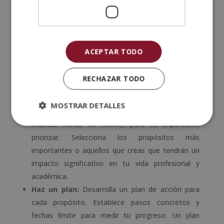
podrías decir «haré una maestría en algún área
determinada».
Identifica áreas de mejora:
Reflexiona sobre tus
fortalezas y debilidades académicas y personales.
ACEPTAR TODO
Elige propósitos que te ayuden a mejorar en áreas
que sientas que necesitas trabajar, ya sea en
RECHAZAR TODO
organización, habilidades de estudio o
concentración.
MOSTRAR DETALLES
Prioriza tus propósitos:
Es posible que tengas
muchas metas en mente, pero es importante
priorizar. Selecciona los propósitos más
importantes o aquellos que creas que tendrán un
impacto significativo en tu vida profesional y
académica.
Haz un plan:
Desarrolla un plan de acción para
cada propósito. Establece pasos concretos y
fechas límite para medir tu progreso. Un plan