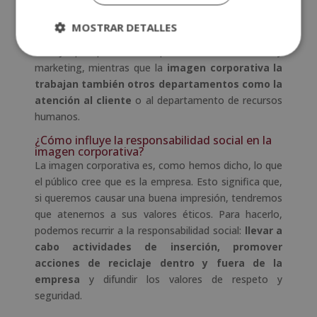
Así, aunque ambos conceptos resulten muy
parecidos, el trato que les daremos será diferente.
MOSTRAR DETALLES
De hecho, la identidad corporativa debe tener un
trabajo por parte del departamento de diseño y
marketing, mientras que la
imagen corporativa la
trabajan también otros departamentos como la
atención al cliente
o al departamento de recursos
humanos.
¿Cómo influye la responsabilidad social en la
imagen corporativa?
La imagen corporativa es, como hemos dicho, lo que
el público cree que es la empresa. Esto significa que,
si queremos causar una buena impresión, tendremos
que atenernos a sus valores éticos. Para hacerlo,
podemos recurrir a la responsabilidad social:
llevar a
cabo actividades de inserción, promover
acciones de reciclaje dentro y fuera de la
empresa
y difundir los valores de respeto y
seguridad.