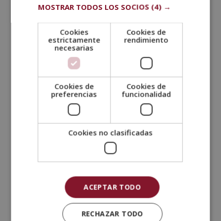
deben tener las i
deas muy claras sobre los
MOSTRAR TODOS LOS SOCIOS
(4) →
valores que se quiere promover
. Cuando se hayan
definido las normas y la cultura que queremos
Cookies
Cookies de
promover, es importante que se trabaje para ser
estrictamente
rendimiento
coherente con la misma y adaptar nuestro
necesarias
comportamiento a lo establecido.
¿Qué es la identidad e imagen corporativa?
En la misma línea que con la cultura corporativa, la
Cookies de
Cookies de
preferencias
funcionalidad
identidad corporativa
se relaciona con los
aspectos culturales y organizacionales importantes
de esta empresa. Es un aspecto fundamental para
todas las empresas porque
representa lo que una
Cookies no clasificadas
persona ve de ellas
. Hablamos de logos, colores,
imágenes e iconos.
Por otro lado, la
imagen corporativa
está
relacionada con el público y sus
creencias sobre la
ACEPTAR TODO
marca
, mientras que la identidad se centra más en
los elementos visuales y de publicidad de la empresa.
RECHAZAR TODO