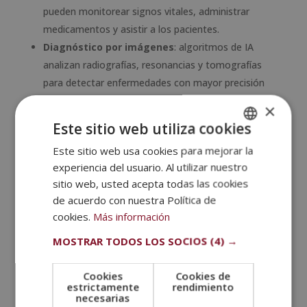
pueden monitorear signos vitales, administrar
medicamentos y asistir a los pacientes.
Diagnóstico por imágenes
: algoritmos de IA
analizan radiografías, resonancias y tomografías
para detectar enfermedades con mayor precisión
que los humanos.
×
Robots para rehabilitación
: dispositivos
Este sitio web utiliza cookies
robóticos ayudan a pacientes con movilidad
Este sitio web usa cookies para mejorar la
SPANISH
reducida a recuperar funciones motoras.
experiencia del usuario. Al utilizar nuestro
PORTUGUESE
sitio web, usted acepta todas las cookies
3. Transporte y logística
de acuerdo con nuestra Política de
Los
robots con inteligencia artificial
han
cookies.
Más información
transformado la forma en que se mueven personas y
MOSTRAR TODOS LOS SOCIOS
(4) →
mercancías en todo el mundo.
Vehículos autónomos
: coches sin conductor,
Cookies
Cookies de
como los de Tesla y Waymo, utilizan IA para
estrictamente
rendimiento
necesarias
navegar y evitar obstáculos.