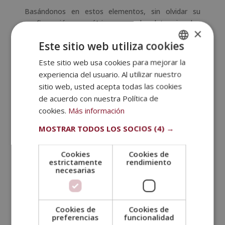
Basándonos en estos elementos, sin olvidar su
configuración geométrica, se pueden determinar los
×
principales
tipos de robots industriales
.
Este sitio web utiliza cookies
Robot cartesiano
Este sitio web usa cookies para mejorar la
SPANISH
Los robots industriales cartesianos se caracterizan
experiencia del usuario. Al utilizar nuestro
PORTUGUESE
por
posicionarse mediante 3 articulaciones
sitio web, usted acepta todas las cookies
lineales
. Además, hacen movimientos
de acuerdo con nuestra Política de
perpendiculares a partir de los 3 ejes cartesianos X, Y
cookies.
Más información
y Z.
MOSTRAR TODOS LOS SOCIOS
(4) →
Este robot proporciona un nivel adecuado de
precisión y repetibilidad, programación fácil y se
Cookies
Cookies de
adquiere por un costo económico. Por lo tanto, es
estrictamente
rendimiento
una solución económica para la industria, ya que
necesarias
ejecuta operaciones sencillas
. Estas pueden ser:
soldar, colocar o escoger de manera eficiente y
barata.
Cookies de
Cookies de
preferencias
funcionalidad
Robots industriales Scara