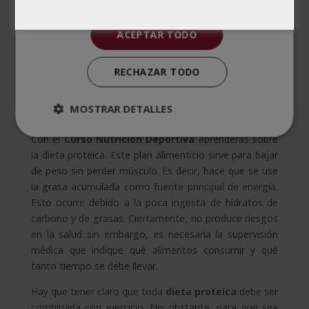
ACEPTAR TODO
RECHAZAR TODO
MOSTRAR DETALLES
Con el
Curso
Nutrición Deportiva
aprenderás sobre
la dieta proteica. Este plan alimenticio sirve para bajar
de peso sin perder músculo. Es decir, hace que se use
la grasa acumulada como fuente principal de energía.
Esto ocurre debido a la poca ingesta de hidratos de
carbono y de grasas. Ciertamente, no produce riesgos
en la salud sin embargo, es necesaria la supervisión
médica que indique qué alimentos consumir y qué
tanto tiempo se debe llevar.
Hay que tener claro que toda
dieta proteica
debe ser
combinada con ejercicio. No obstante, para que sea