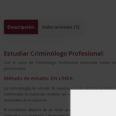
Descripción
Valoraciones (1)
Estudiar Criminólogo Profesional:
Con el curso de Criminólogo Profesional
conocerás todos los
penitenciario.
Método de estudio: EN LÍNEA
La metodología de estudio de nuestra escuela permite aprender 
confirmada la matrícula recibirás un email con tus claves perso
materiales de la maestría.
El estudiante dispone de un tutor que le asesora durante todo 
dedicadas a la maestría y de examinarse cuando se sienta prepar