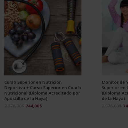
Curso Superior en Nutrición
Monitor de Y
Deportiva + Curso Superior en Coach
Superior en
Nutricional (Diploma Acreditado por
(Diploma Acr
Apostilla de la Haya)
de la Haya)
El
El
El
2.976,00
$
744,00
$
2.976,00
$
74
precio
precio
pr
original
actual
ori
era:
es:
era