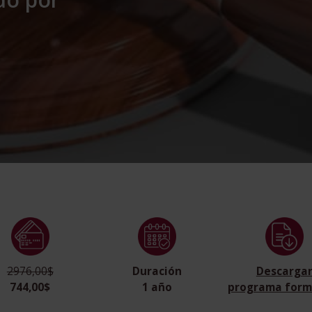
2976,00$
Duración
Descarga
744,00$
1 año
programa form