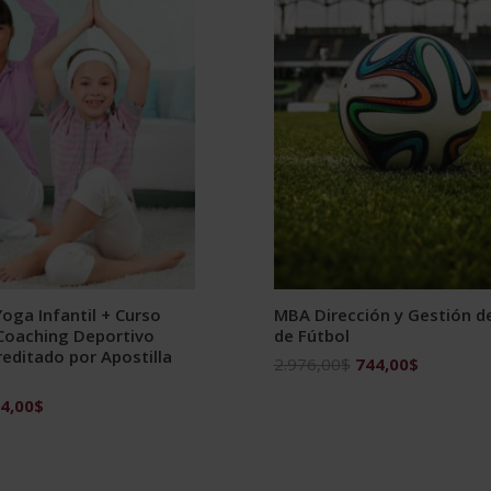
oga Infantil + Curso
MBA Dirección y Gestión d
 Coaching Deportivo
de Fútbol
editado por Apostilla
El
El
2.976,00
$
744,00
$
precio
precio
El
4,00
$
original
actual
ecio
precio
era:
es:
ginal
actual
2.976,00$.
744,00$.
:
es: