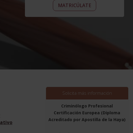
Criminólogo
era:
Alternative:
es:
MATRICÚLATE
Profesional
2.976,00$.
744,00$.
Certificación
Europea
(Diploma
Acreditado
por
Apostilla
de
la
Haya)
cantidad
Solicita más información
Criminólogo Profesional
Certificación Europea (Diploma
r
Acreditado por Apostilla de la Haya)
ativo