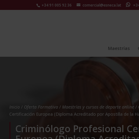
+34 91 005 92 36
comercial@esneca.lat
+34 
Maestrías
Inicio
/
Oferta Formativa
/
Maestrías y cursos de deporte online
/ 
Certificación Europea (Diploma Acreditado por Apostilla de la H
Criminólogo Profesional Cer
Europea (Diploma Acredita