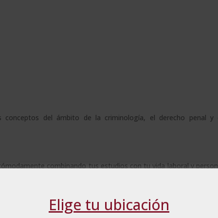
 conceptos del ámbito de la criminología, el derecho penal y 
cómodamente combinando tus estudios con tu vida laboral y person
nales para acceder al aula virtual dónde dispondrás de todos los c
Elige tu ubicación
el curso. Por otro lado, el alumno es el responsable de organiza
ado.