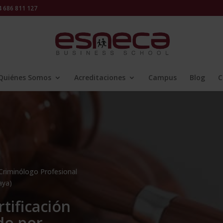
686 811 127
Quiénes Somos
Acreditaciones
Campus
Blog
C
Criminólogo Profesional
aya)
tificación
do por