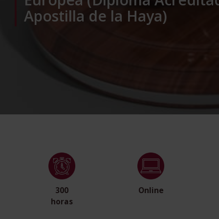
Apostilla de la Haya)
300
Online
horas