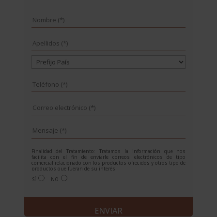
Finalidad del Tratamiento: Tratamos la información que nos
facilita con el fin de enviarle correos electrónicos de tipo
comercial relacionado con los productos ofrecidos y otros tipo de
productos que fueran de su interés.
Legitimación del tratamiento: Consentimiento del interesado.
SÍ
NO
Derechos: Puede ejercitar sus derechos identificándose
suficientemente, dirigiéndose a la dirección
info@grupoesneca.com.
Para más información consulte nuestra Política de Privacidad.
A
Desea recibir información sobre nuestros productos:
l