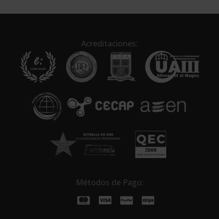
t
e
r
n
Acreditaciones:
a
t
i
v
e
:
Métodos de Pago: