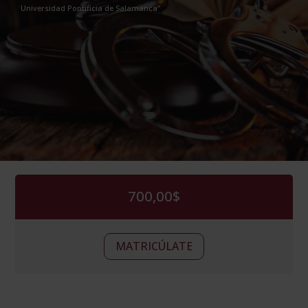
Universidad Pontificia de Salamanca”
700,00
$
Derecho
Alternative:
MATRICÚLATE
Penal
(Certificado
por
la