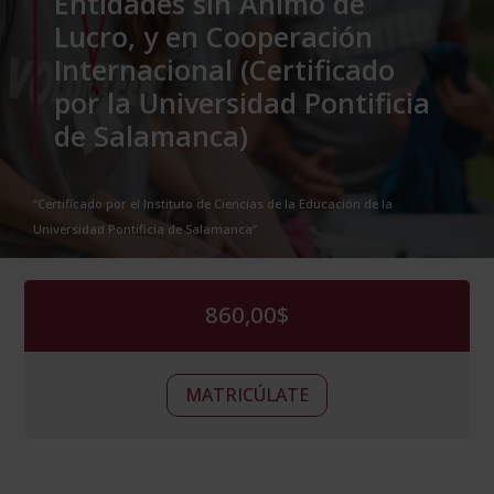
Entidades sin Ánimo de
Lucro, y en Cooperación
Internacional (Certificado
por la Universidad Pontificia
de Salamanca)
“Certificado por el Instituto de Ciencias de la Educación de la
Universidad Pontificia de Salamanca”
860,00
$
Curso
Alternative:
MATRICÚLATE
de
Formación
de
Dirección