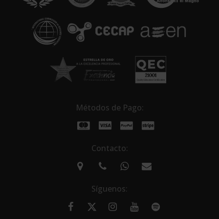
i
v
e
:
Métodos de Pago:
Contacto:
Síguenos: