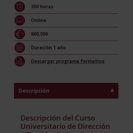
y
300
horas
Gestión
de
Online
Asociaciones,
ONG
860,00$
y
Entidades
Duración
1 año
sin
Ánimo
Descargar
programa formativo
de
Lucro,
y
en
Descripción
Cooperación
Internacional
(Certificado
por
Descripción del Curso
la
Universitario de Dirección
Universidad