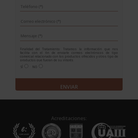
Finalidad del Tratamiento: Tratamos la información que nos
facilita con el fin de enviarle correos electrónicos de tipo
comercial relacionado con los productos ofrecidos y otros tipo de
productos que fueran de su interés.
Legitimación del tratamiento: Consentimiento del interesado.
SÍ
NO
Derechos: Puede ejercitar sus derechos identificándose
suficientemente, dirigiéndose a la dirección
info@grupoesneca.com.
Para más información consulte nuestra Política de Privacidad.
A
Desea recibir información sobre nuestros productos:
l
t
e
r
n
Acreditaciones:
a
t