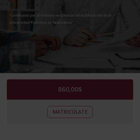
“Certificado por el Instituto de Ciencias de la Educación de la
Universidad Pontificia de Salamanca”
860,00
$
Dirección
Alternative:
MATRICÚLATE
de
Empresas
Experto
en