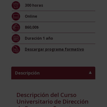
Asesoramiento
300
horas
Empresarial
(Certificado
Online
por
la
860,00$
Universidad
Pontificia
Duración
1 año
de
Salamanca)
Descargar
programa formativo
cantidad
Descripción
Descripción del Curso
Universitario de Dirección