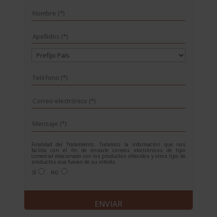
Finalidad del Tratamiento: Tratamos la información que nos
facilita con el fin de enviarle correos electrónicos de tipo
comercial relacionado con los productos ofrecidos y otros tipo de
productos que fueran de su interés.
Legitimación del tratamiento: Consentimiento del interesado.
SÍ
NO
Derechos: Puede ejercitar sus derechos identificándose
suficientemente, dirigiéndose a la dirección
info@grupoesneca.com.
Para más información consulte nuestra Política de Privacidad.
A
Desea recibir información sobre nuestros productos:
l