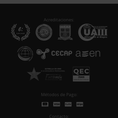
t
e
r
n
Acreditaciones:
a
t
i
v
e
:
Métodos de Pago:
Contacto: