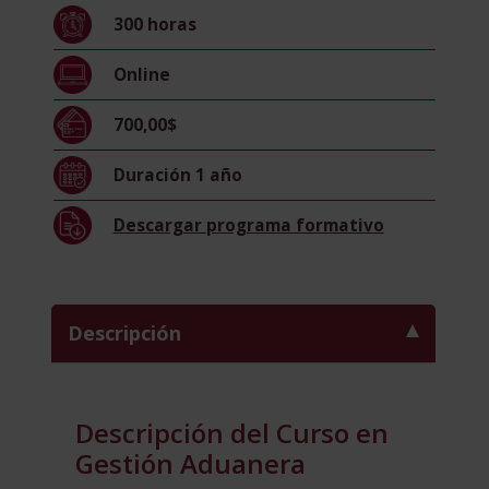
Aduanera
300
horas
(Certificado
por
Online
la
Universidad
700,00$
Pontificia
de
Duración
1 año
Salamanca)
cantidad
Descargar
programa formativo
Descripción
Descripción del Curso en
Gestión Aduanera