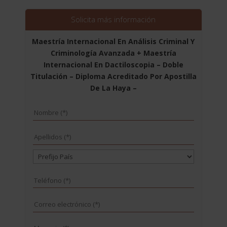
era:
es:
2.976,00$.
744,00$.
Solicita más información
Maestría Internacional En Análisis Criminal Y
Criminología Avanzada + Maestría
Internacional En Dactiloscopia – Doble
Titulación – Diploma Acreditado Por Apostilla
De La Haya –