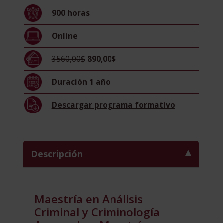
Y
900
horas
Criminología
Avanzada
Online
+
Maestría
3560,00$
890,00$
Internacional
En
Duración
1 año
Dactiloscopia
–
Descargar
programa formativo
Doble
Titulación
–
Diploma
Descripción
Acreditado
Por
Apostilla
De
Maestría en Análisis
La
Criminal y Criminología
Haya