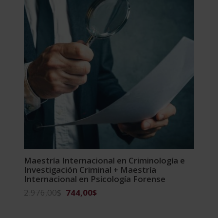
Maestría Internacional en Criminología e
Investigación Criminal + Maestría
Internacional en Psicología Forense
El
El
2.976,00
$
744,00
$
precio
precio
original
actual