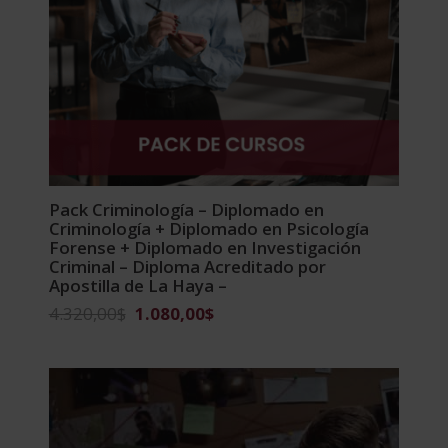
Pack Criminología – Diplomado en
Criminología + Diplomado en Psicología
Forense + Diplomado en Investigación
Criminal – Diploma Acreditado por
Apostilla de La Haya –
El
El
4.320,00
$
1.080,00
$
precio
precio
original
actual
era:
es:
4.320,00$.
1.080,00$.