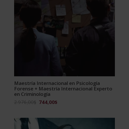
Maestría Internacional en Psicología
Forense + Maestría Internacional Experto
en Criminología
El
El
2.976,00
$
744,00
$
precio
precio
original
actual
era:
es:
2.976,00$.
744,00$.