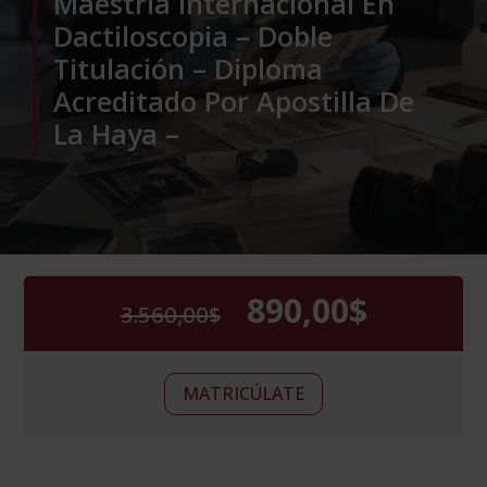
Maestría Internacional En
Dactiloscopia – Doble
Titulación – Diploma
Acreditado Por Apostilla De
La Haya –
890,00
$
3.560,00
$
El
El
precio
precio
original
actual
Maestría
era:
es:
Alternative:
MATRICÚLATE
Internacional
3.560,00$.
890,00$.
En
Análisis
Criminal