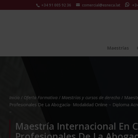
+34 91 005 92 36
comercial@esneca.lat
+34 
Maestrías
Inicio
/
Oferta Formativa
/
Maestrías y cursos de derecho
/ Maestr
Profesionales De La Abogacía- Modalidad Online – Diploma Acr
–
Maestría Internacional En 
Profesionales De La Abogac