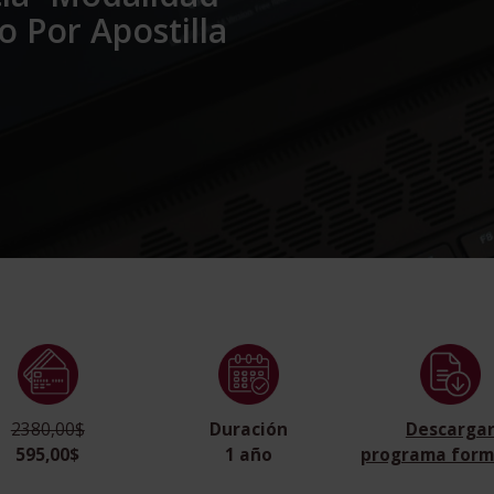
 Por Apostilla
2380,00$
Duración
Descarga
595,00$
1 año
programa form