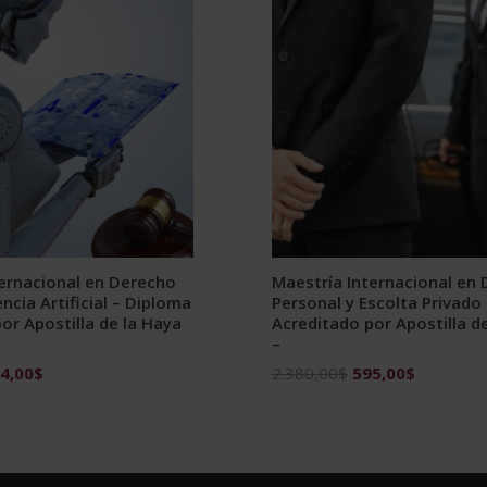
ternacional en Derecho
Maestría Internacional en
encia Artificial – Diploma
Personal y Escolta Privado
or Apostilla de la Haya
Acreditado por Apostilla d
–
El
El
El
4,00
$
2.380,00
$
595,00
$
ecio
precio
precio
precio
ginal
actual
original
actual
:
es:
era:
es:
976,00$.
744,00$.
2.380,00$.
595,00$.