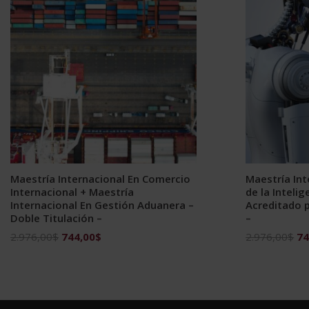
Maestría Internacional En Comercio
Maestría In
Internacional + Maestría
de la Intelig
Internacional En Gestión Aduanera –
Acreditado p
Doble Titulación –
–
El
El
El
2.976,00
$
744,00
$
2.976,00
$
74
precio
precio
pr
original
actual
ori
era:
es:
era
2.976,00$.
744,00$.
2.