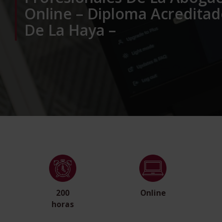
Online – Diploma Acreditado
De La Haya –
200
Online
horas