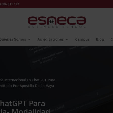
686 811 127
Quiénes Somos
Acreditaciones
Campus
Blog
C
ía Internacional En ChatGPT Para
editado Por Apostilla De La Haya
ChatGPT Para
ía- Modalidad