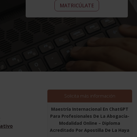
Maestría
era:
Alternative:
es:
MATRICÚLATE
Internacional
2.380,00$.
595,00$.
En
ChatGPT
Para
Profesionales
De
La
Abogacía-
Modalidad
Online
-
Diploma
Acreditado
Solicita más información
Por
Apostilla
Maestría Internacional En ChatGPT
De
Para Profesionales De La Abogacía-
r
La
Modalidad Online – Diploma
ativo
Haya
Acreditado Por Apostilla De La Haya
-