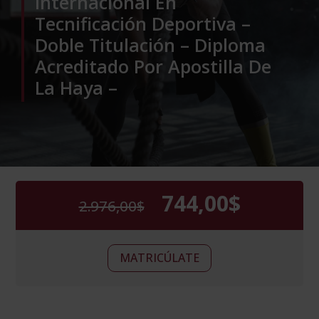
Internacional En
Tecnificación Deportiva –
Doble Titulación – Diploma
Acreditado Por Apostilla De
La Haya –
744,00
$
2.976,00
$
El
El
precio
precio
original
actual
Maestría
era:
es:
Alternative:
MATRICÚLATE
Internacional
2.976,00$.
744,00$.
En
Monitor
De