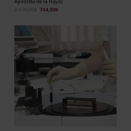
Apostilla de la Haya)
El
El
2.976,00
$
744,00
$
precio
precio
original
actual
era:
es:
2.976,00$.
744,00$.