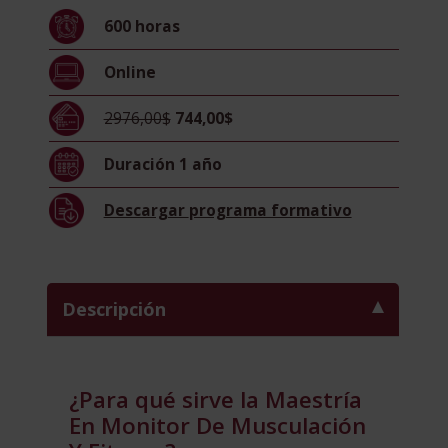
Musculación
600
horas
Y
Fitness
Online
+
Maestría
2976,00$
744,00$
Internacional
En
Duración
1 año
Tecnificación
Deportiva
Descargar
programa formativo
–
Doble
Titulación
–
Descripción
Diploma
Acreditado
Por
Apostilla
¿Para qué sirve la Maestría
De
En Monitor De Musculación
La