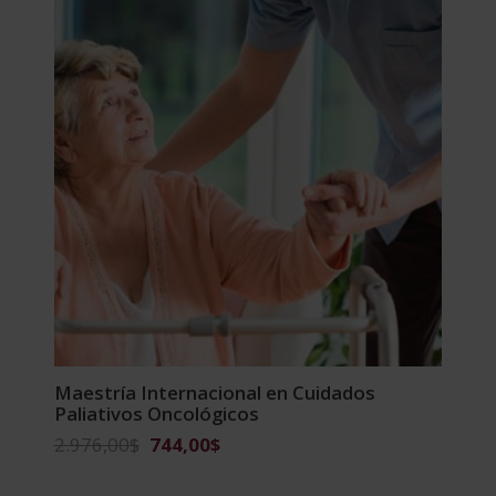
Maestría Internacional en Cuidados
Paliativos Oncológicos
El
El
2.976,00
$
744,00
$
precio
precio
original
actual