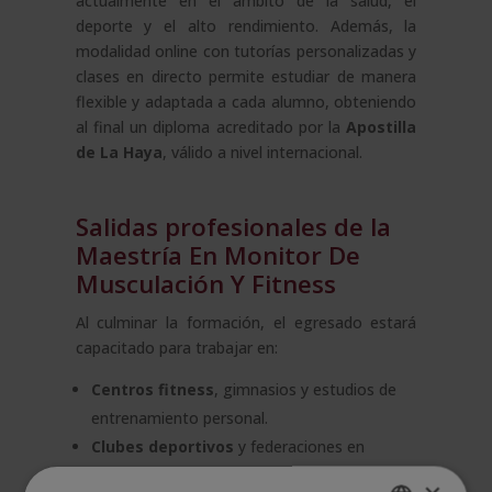
actualmente en el ámbito de la salud, el
deporte y el alto rendimiento. Además, la
modalidad online con tutorías personalizadas y
clases en directo permite estudiar de manera
flexible y adaptada a cada alumno, obteniendo
al final un diploma acreditado por la
Apostilla
de La Haya
, válido a nivel internacional.
Salidas profesionales de la
Maestría En Monitor De
Musculación Y Fitness
Al culminar la formación, el egresado estará
capacitado para trabajar en:
Centros fitness
, gimnasios y estudios de
entrenamiento personal.
Clubes deportivos
y federaciones en
programas de tecnificación.