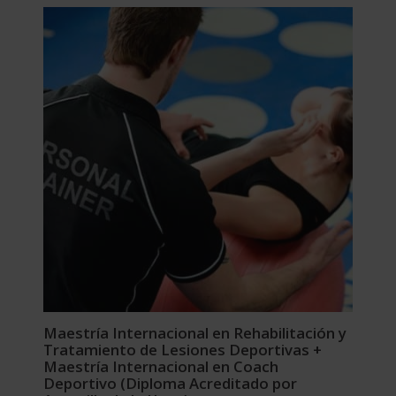
era:
es:
2.976,00$.
744,00$.
Maestría Internacional en Rehabilitación y
Tratamiento de Lesiones Deportivas +
Maestría Internacional en Coach
Deportivo (Diploma Acreditado por