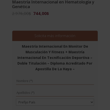
Maestría Internacional en Hematología y
Genética
El
El
2.976,00
$
744,00
$
precio
precio
original
actual
era:
es:
2.976,00$.
744,00$.
Solicita más información
Maestría Internacional En Monitor De
Musculación Y Fitness + Maestría
Internacional En Tecnificación Deportiva –
Doble Titulación – Diploma Acreditado Por
Apostilla De La Haya –