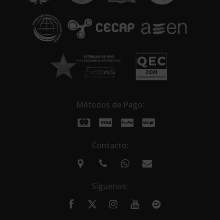
v
e
:
Métodos de Pago:
Contacto:
Síguenos: