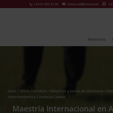
+34 91 005 92 36
comercial@esneca.lat
+34 
Maestrías
Inicio
/
Oferta Formativa
/
Maestrías y cursos de veterinaria
/ Mae
Adiestramiento y Conducta Canina
Maestría Internacional en 