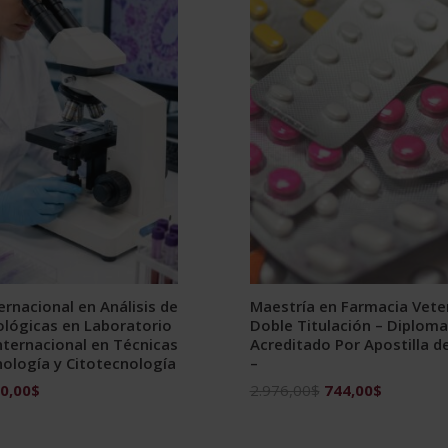
ernacional en Análisis de
Maestría en Farmacia Veter
ológicas en Laboratorio
Doble Titulación – Diploma
nternacional en Técnicas
Acreditado Por Apostilla d
nología y Citotecnología
–
El
El
El
0,00
$
2.976,00
$
744,00
$
ecio
precio
precio
precio
ginal
actual
original
actual