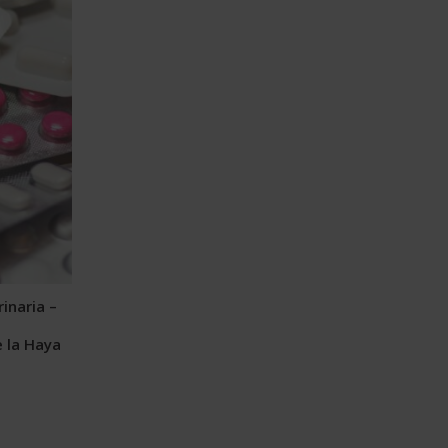
inaria –
e la Haya