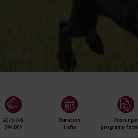
2976,00$
Duración
Descarga
744,00$
1 año
programa form