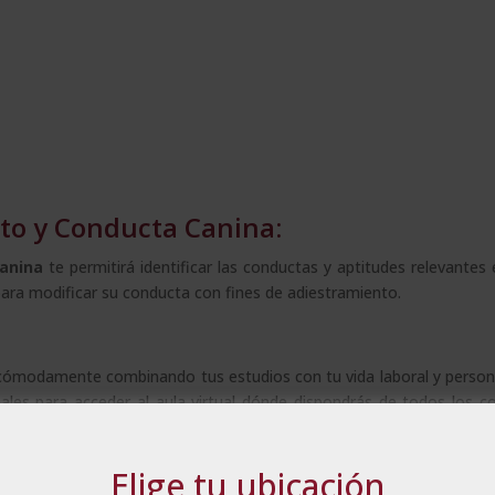
nto y Conducta Canina:
anina
te permitirá identificar las conductas y aptitudes relevantes 
 para modificar su conducta con fines de adiestramiento.
cómodamente combinando tus estudios con tu vida laboral y person
nales para acceder al aula virtual dónde dispondrás de todos los c
el curso. Por otro lado, el alumno es el responsable de organiza
Elige tu ubicación
ado.