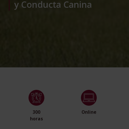
y Conducta Canina
300
Online
horas