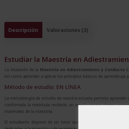
Descripción
Valoraciones (3)
Estudiar la Maestría en Adiestramie
La titulación de la
Maestría en Adiestramiento y Conducta C
Así como aprender a aplicar los principios básicos de aprendizaje
Método de estudio: EN LÍNEA
La metodología de estudio de nuestra escuela permite aprender 
confirmada la matrícula recibirás un email con tus claves perso
materiales de la maestría.
El estudiante dispone de un tutor que le asesora durante todo 
dedicadas a la maestría y de examinarse cuando se sienta prepar