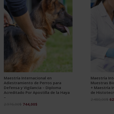
Maestría Internacional en
Maestría Int
Adiestramiento de Perros para
Muestras Bi
Defensa y Vigilancia – Diploma
+ Maestría I
Acreditado Por Apostilla de la Haya
de Histotec
–
El
2.480,00
$
62
El
El
2.976,00
$
744,00
$
pr
precio
precio
ori