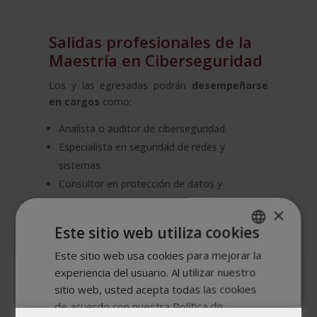
Salidas profesionales de la
Maestría en Ciberseguridad
Los y las egresadas podrán
desempeñarse
en cargos
como:
Analista o auditor de ciberseguridad.
Especialista en seguridad de redes y
sistemas.
Consultor en protección de datos y
cumplimiento normativo.
×
Experto en ciberinteligencia y respuesta a
Este sitio web utiliza cookies
incidentes.
Este sitio web usa cookies para mejorar la
SPANISH
Responsable de seguridad informática en
experiencia del usuario. Al utilizar nuestro
empresas, entidades financieras o
PORTUGUESE
sitio web, usted acepta todas las cookies
instituciones gubernamentales.
de acuerdo con nuestra Política de