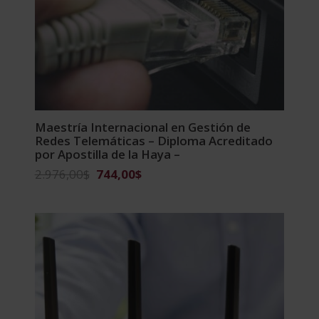
Maestría Internacional en Gestión de
Redes Telemáticas – Diploma Acreditado
por Apostilla de la Haya –
El
El
2.976,00
$
744,00
$
precio
precio
original
actual
era:
es:
2.976,00$.
744,00$.