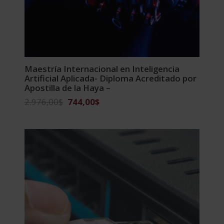
Maestría Internacional en Inteligencia
Artificial Aplicada- Diploma Acreditado por
Apostilla de la Haya –
El
El
2.976,00
$
744,00
$
precio
precio
original
actual
era:
es:
2.976,00$.
744,00$.