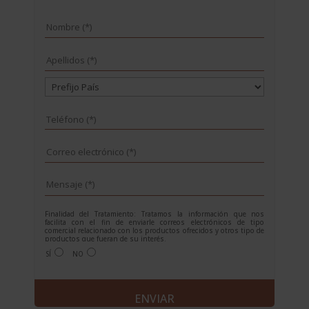
Finalidad del Tratamiento: Tratamos la información que nos
facilita con el fin de enviarle correos electrónicos de tipo
comercial relacionado con los productos ofrecidos y otros tipo de
productos que fueran de su interés.
Legitimación del tratamiento: Consentimiento del interesado.
SÍ
NO
Derechos: Puede ejercitar sus derechos identificándose
suficientemente, dirigiéndose a la dirección
info@grupoesneca.com.
Para más información consulte nuestra Política de Privacidad.
A
Desea recibir información sobre nuestros productos:
l