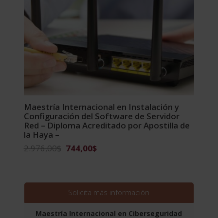
Maestría Internacional en Instalación y
Configuración del Software de Servidor
Red – Diploma Acreditado por Apostilla de
la Haya –
El
El
2.976,00
$
744,00
$
precio
precio
original
actual
era:
es:
2.976,00$.
744,00$.
Solicita más información
Maestría Internacional en Ciberseguridad