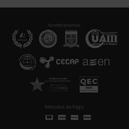
t
e
r
n
Acreditaciones:
a
t
i
v
e
:
Métodos de Pago: