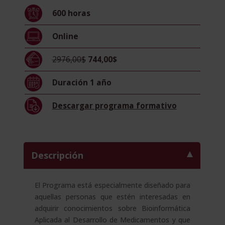
al
600
horas
Desarrollo
de
Online
Medicamentos
(Diploma
2976,00$
744,00$
Acreditado
por
Duración
1 año
Apostilla
de
Descargar
programa formativo
la
Haya)
cantidad
Descripción
El Programa está especialmente diseñado para
aquellas personas que estén interesadas en
adquirir conocimientos sobre Bioinformática
Aplicada al Desarrollo de Medicamentos y que