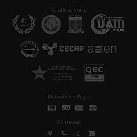
r
n
Acreditaciones:
a
t
i
v
e
:
Métodos de Pago:
Contacto: