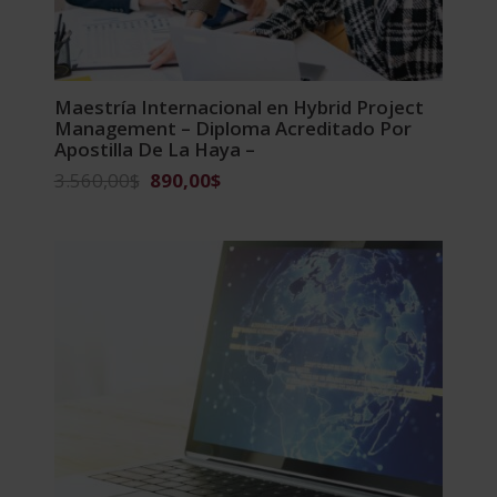
Maestría Internacional en Hybrid Project
Management – Diploma Acreditado Por
Apostilla De La Haya –
El
El
3.560,00
$
890,00
$
precio
precio
original
actual
era:
es:
3.560,00$.
890,00$.