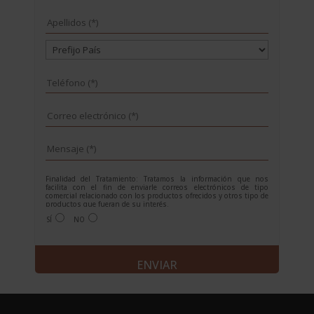
Finalidad del Tratamiento: Tratamos la información que nos
facilita con el fin de enviarle correos electrónicos de tipo
comercial relacionado con los productos ofrecidos y otros tipo de
productos que fueran de su interés.
Legitimación del tratamiento: Consentimiento del interesado.
SÍ
NO
Derechos: Puede ejercitar sus derechos identificándose
suficientemente, dirigiéndose a la dirección
info@grupoesneca.com.
Para más información consulte nuestra Política de Privacidad.
A
Desea recibir información sobre nuestros productos:
l
t
e