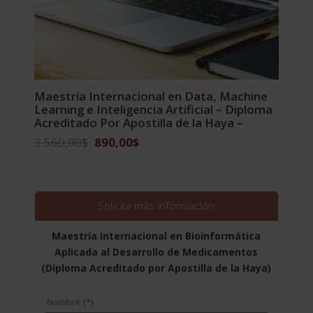
Maestría Internacional en Data, Machine
Learning e Inteligencia Artificial – Diploma
Acreditado Por Apostilla de la Haya –
El
El
3.560,00
$
890,00
$
precio
precio
original
actual
era:
es:
3.560,00$.
890,00$.
Solicita más información
Maestría Internacional en Bioinformática
Aplicada al Desarrollo de Medicamentos
(Diploma Acreditado por Apostilla de la Haya)