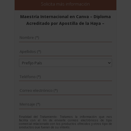
2.976,00$.
744,00$.
Solicita más información
Maestría Internacional en Canva – Diploma
Acreditado por Apostilla de la Haya –
Finalidad del Tratamiento: Tratamos la información que nos
facilita con el fin de enviarle correos electrónicos de tipo
comercial relacionado con los productos ofrecidos y otros tipo de
productos que fueran de su interés.
Legitimación del tratamiento: Consentimiento del interesado.