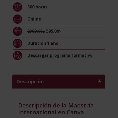
Diploma
300
horas
Acreditado
por
Online
Apostilla
de
2380,00$
595,00$
la
Haya
Duración
1 año
-
cantidad
Descargar
programa formativo
Descripción
Descripción de la Maestría
Internacional en Canva