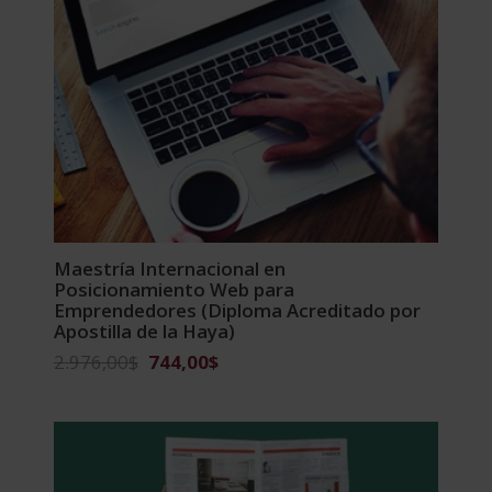
Maestría Internacional en
Posicionamiento Web para
Emprendedores (Diploma Acreditado por
Apostilla de la Haya)
El
El
2.976,00
$
744,00
$
precio
precio
original
actual
era:
es:
2.976,00$.
744,00$.