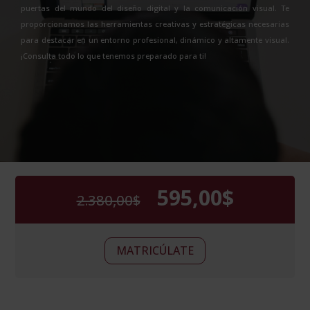
puertas del mundo del diseño digital y la comunicación visual. Te
proporcionamos las herramientas creativas y estratégicas necesarias
para destacar en un entorno profesional, dinámico y altamente visual.
¡Consulta todo lo que tenemos preparado para ti!
595,00
$
2.380,00
$
El
El
precio
precio
original
actual
Maestría
era:
es:
Alternative:
MATRICÚLATE
Internacional
2.380,00$.
595,00$.
en
Canva
-