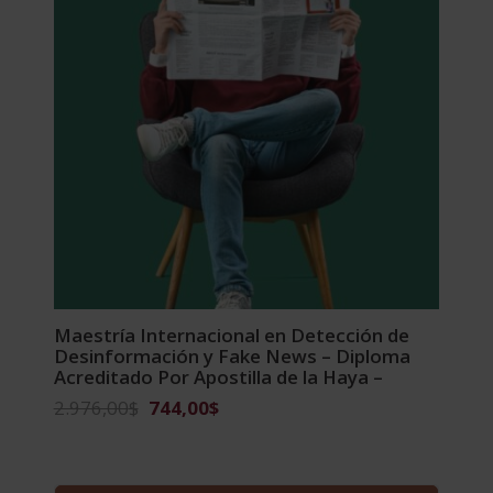
Maestría Internacional en Detección de
Desinformación y Fake News – Diploma
Acreditado Por Apostilla de la Haya –
El
El
2.976,00
$
744,00
$
precio
precio
original
actual
era:
es: