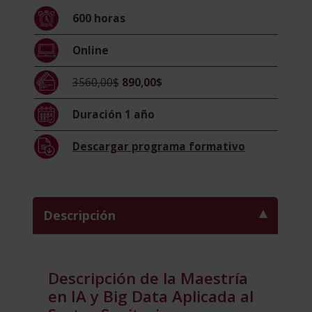
Big
600
horas
Data
Aplicada
Online
al
Sector
3560,00$
890,00$
Sanitario
-
Duración
1 año
Diploma
Acreditado
Descargar
programa formativo
por
Apostilla
de
la
Descripción
Haya
-
cantidad
Descripción de la Maestría
en IA y Big Data Aplicada al