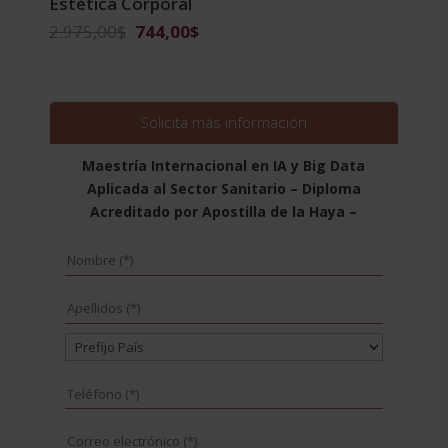
Estética Corporal
El
El
2.975,00
$
744,00
$
precio
precio
original
actual
era:
es:
2.975,00$.
744,00$.
Solicita más información
Maestría Internacional en IA y Big Data
Aplicada al Sector Sanitario – Diploma
Acreditado por Apostilla de la Haya –