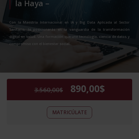
la Haya –
Con la Maestría Internacional en IA y Big Data Aplicada al Sector
Sanitario, te posicionarás en la vanguardia de la transformación
digital en salud. Una formación que une tecnología, ciencia de datos y
compromiso con el bienestar social.
890,00
$
3.560,00
$
El
El
precio
precio
original
actual
Maestría
era:
es:
Alternative:
MATRICÚLATE
Internacional
3.560,00$.
890,00$.
en
IA
y