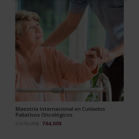
Maestría Internacional en Cuidados
Paliativos Oncológicos
El
El
2.976,00
$
744,00
$
precio
precio
original
actual