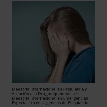
era:
es:
2.976,00$.
744,00$.
Maestría Internacional en Psiquiatría y
Atención a la Drogodependencia +
Maestría Internacional en Emergencias
Especialista en Urgencias de Psiquiatría