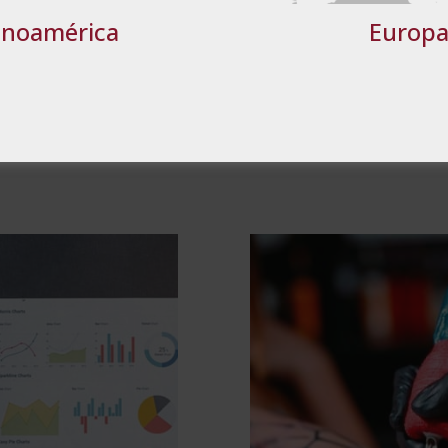
oce y garantiza la autenticidad y validez del Diploma en cualquier pa
TALLES
RECHAZAR TODO
ACE
inoamérica
Europ