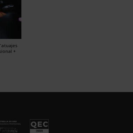
Tatuajes
sional +