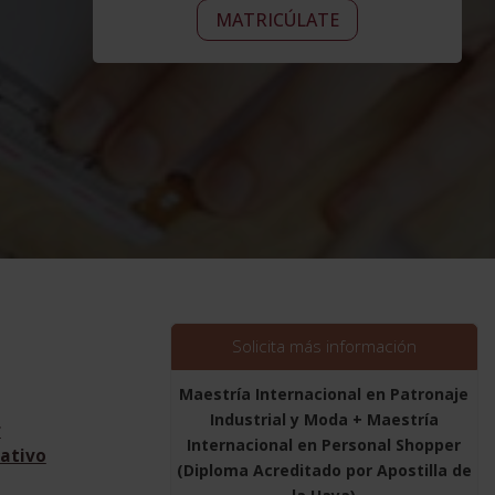
Maestría
era:
Alternative:
es:
MATRICÚLATE
Internacional
2.190,00$.
1.095,00$.
en
Patronaje
Industrial
y
Moda
+
Maestría
Internacional
en
Personal
Shopper
(Diploma
Solicita más información
Acreditado
por
Maestría Internacional en Patronaje
Apostilla
Industrial y Moda + Maestría
r
de
Internacional en Personal Shopper
ativo
la
(Diploma Acreditado por Apostilla de
Haya)