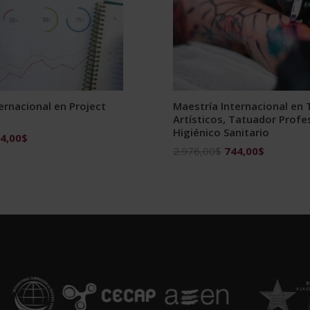
ernacional en Project
Maestría Internacional en 
Artísticos, Tatuador Profe
Higiénico Sanitario
El
4,00
$
El
El
2.976,00
$
744,00
$
ecio
precio
precio
precio
ginal
actual
original
actual
:
es:
era:
es:
976,00$.
744,00$.
2.976,00$.
744,00$.