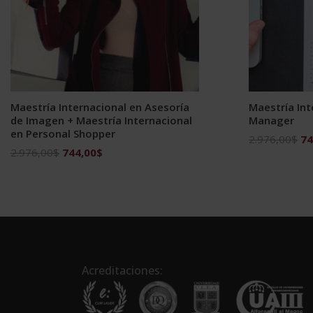
Maestría Internacional en Asesoría
Maestría Int
de Imagen + Maestría Internacional
Manager
en Personal Shopper
El
2.976,00
$
74
El
El
2.976,00
$
744,00
$
pr
precio
precio
ori
original
actual
era
era:
es:
2.
2.976,00$.
744,00$.
Acreditaciones: