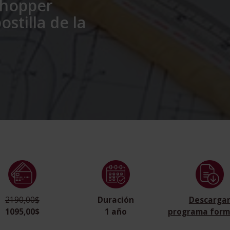
Shopper
stilla de la
2190,00$
Duración
Descarga
1095,00$
1 año
programa form