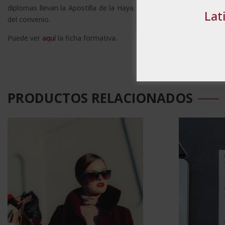
diplomas llevan la Apostilla de la Haya, mediante la que se recon
MOSTRAR DE
Lat
del convenio.
Puede ver
aquí
la ficha formativa.
PRODUCTOS RELACIONADOS