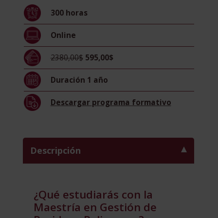
de
300
horas
Residuos
Peligrosos
Online
-
Diploma
2380,00$
595,00$
Acreditado
por
Duración
1 año
Apostilla
de
Descargar
programa formativo
La
Haya
-
cantidad
Descripción
¿Qué estudiarás con la
Maestría en Gestión de