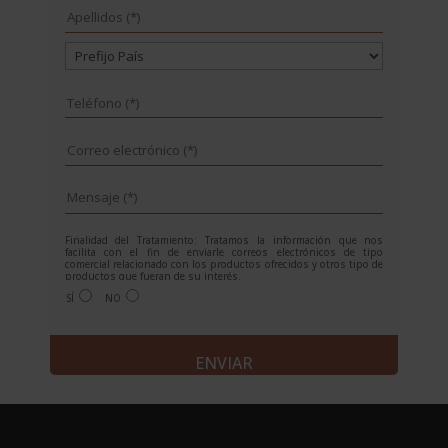
Finalidad del Tratamiento: Tratamos la información que nos
facilita con el fin de enviarle correos electrónicos de tipo
comercial relacionado con los productos ofrecidos y otros tipo de
productos que fueran de su interés.
Legitimación del tratamiento: Consentimiento del interesado.
SÍ
NO
Derechos: Puede ejercitar sus derechos identificándose
suficientemente, dirigiéndose a la dirección
info@grupoesneca.com.
Para más información consulte nuestra Política de Privacidad.
A
Desea recibir información sobre nuestros productos:
l
t
e
r