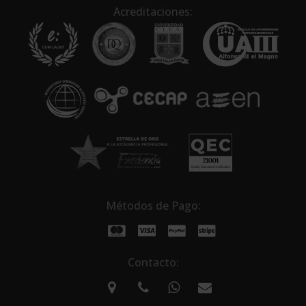
n
Acreditaciones:
a
t
i
v
e
:
Métodos de Pago:
Contacto: