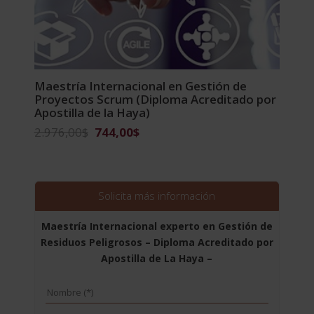
Maestría Internacional en Gestión de
Proyectos Scrum (Diploma Acreditado por
Apostilla de la Haya)
El
El
2.976,00
$
744,00
$
precio
precio
original
actual
era:
es:
2.976,00$.
744,00$.
Solicita más información
Maestría Internacional experto en Gestión de
Residuos Peligrosos – Diploma Acreditado por
Apostilla de La Haya –