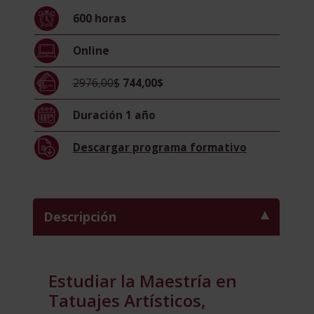
Tatuador
600
horas
Profesional
+
Online
Higiénico
Sanitario
2976,00$
744,00$
cantidad
Duración
1 año
Descargar
programa formativo
Descripción
Estudiar la Maestría en
Tatuajes Artísticos,