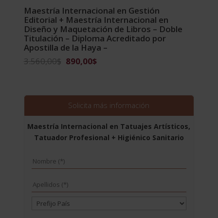
Maestría Internacional en Gestión
Editorial + Maestría Internacional en
Diseño y Maquetación de Libros – Doble
Titulación – Diploma Acreditado por
Apostilla de la Haya –
El
El
3.560,00
$
890,00
$
precio
precio
original
actual
era:
es:
3.560,00$.
890,00$.
Solicita más información
Maestría Internacional en Tatuajes Artísticos,
Tatuador Profesional + Higiénico Sanitario