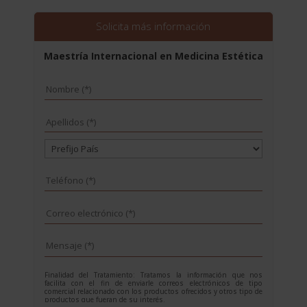
era:
es:
2.976,00$.
744,00$.
Solicita más información
Maestría Internacional en Medicina Estética
Finalidad del Tratamiento: Tratamos la información que nos
facilita con el fin de enviarle correos electrónicos de tipo
comercial relacionado con los productos ofrecidos y otros tipo de
productos que fueran de su interés.