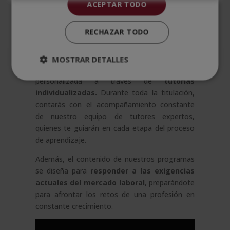
ACEPTAR TODO
Nuestra modalidad
100% online
te ofrece la
flexibilidad necesaria para compaginar tus
RECHAZAR TODO
estudios con tus responsabilidades personales
y profesionales. En Esneca, entendemos que
cada estudiante tiene necesidades únicas, por
MOSTRAR DETALLES
lo que ponemos a tu disposición una atención
personalizada a través de
tutorías
individualizadas.
Durante toda la titulación,
contarás con el acompañamiento constante
de nuestro equipo de tutores expertos,
quienes te guiarán en cada etapa del proceso
de aprendizaje.
Además, el contenido de nuestros programas
se diseña para
responder a las exigencias
actuales del mercado laboral
, preparándote
para afrontar los retos de una profesión en
constante crecimiento.