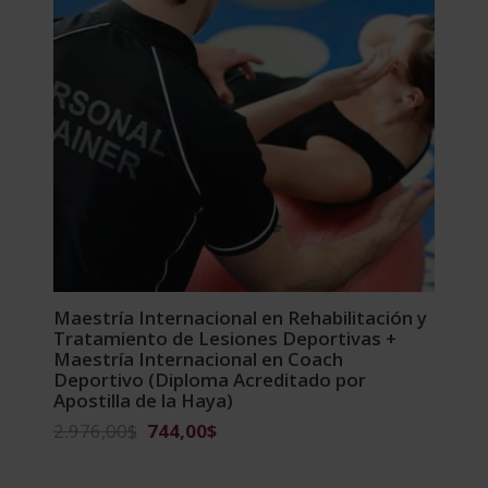
Maestría Internacional en Rehabilitación y
Tratamiento de Lesiones Deportivas +
Maestría Internacional en Coach
Deportivo (Diploma Acreditado por
Apostilla de la Haya)
El
El
2.976,00
$
744,00
$
precio
precio
original
actual