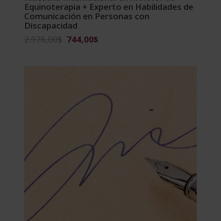
Equinoterapia + Experto en Habilidades de
Comunicación en Personas con
Discapacidad
El
El
2.976,00
$
744,00
$
precio
precio
original
actual
era:
es:
2.976,00$.
744,00$.