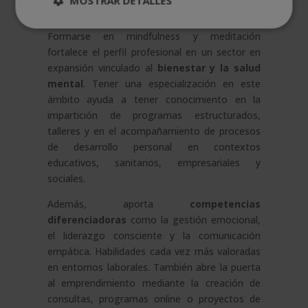
MOSTRAR DETALLES
mindfulness y meditación
Formarse en mindfulness y meditación
fortalece el perfil profesional en un sector en
expansión vinculado al
bienestar y la salud
mental
. Tener una especialización en este
ámbito ayuda a tener conocimiento en la
impartición de programas estructurados,
talleres y en el acompañamiento de procesos
de desarrollo personal en contextos
educativos, sanitarios, empresariales y
sociales.
Además, aporta
competencias
diferenciadoras
como la gestión emocional,
el liderazgo consciente y la comunicación
empática. Habilidades cada vez más valoradas
en entornos laborales. También abre la puerta
al emprendimiento mediante la creación de
consultas, programas online o proyectos de