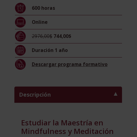
Meditación
600
horas
cantidad
Online
2976,00$
744,00$
Duración
1 año
Descargar
programa formativo
Descripción
Estudiar la Maestría en
Mindfulness y Meditación