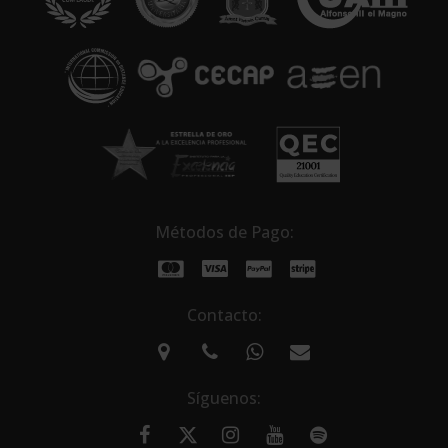
i
v
e
:
Métodos de Pago:
Contacto:
Síguenos: