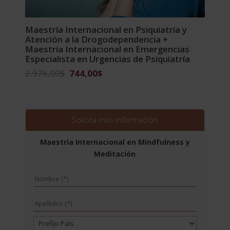
Maestría Internacional en Psiquiatría y
Atención a la Drogodependencia +
Maestría Internacional en Emergencias
Especialista en Urgencias de Psiquiatría
El
El
2.976,00
$
744,00
$
precio
precio
original
actual
era:
es:
2.976,00$.
744,00$.
Solicita más información
Maestría Internacional en Mindfulness y
Meditación