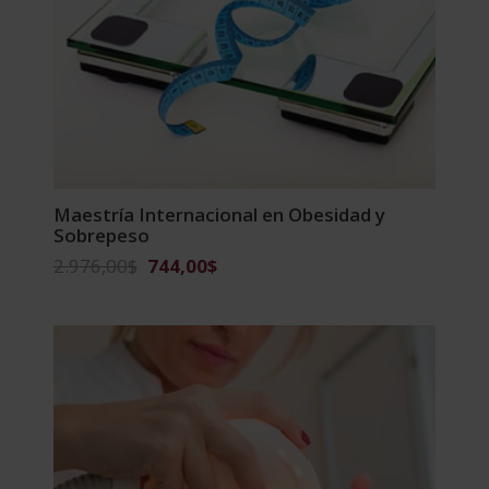
Maestría Internacional en Obesidad y
Sobrepeso
El
El
2.976,00
$
744,00
$
precio
precio
original
actual
era:
es:
2.976,00$.
744,00$.