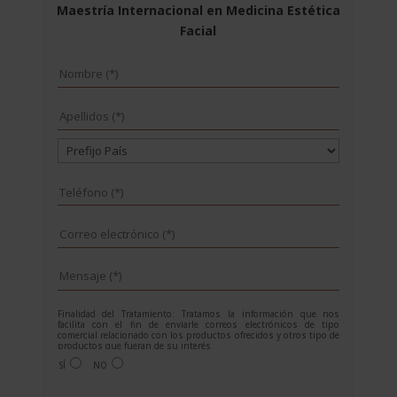
Maestría Internacional en Medicina Estética
Facial
Finalidad del Tratamiento: Tratamos la información que nos
facilita con el fin de enviarle correos electrónicos de tipo
comercial relacionado con los productos ofrecidos y otros tipo de
productos que fueran de su interés.
Legitimación del tratamiento: Consentimiento del interesado.
SÍ
NO
Derechos: Puede ejercitar sus derechos identificándose
suficientemente, dirigiéndose a la dirección
info@grupoesneca.com.