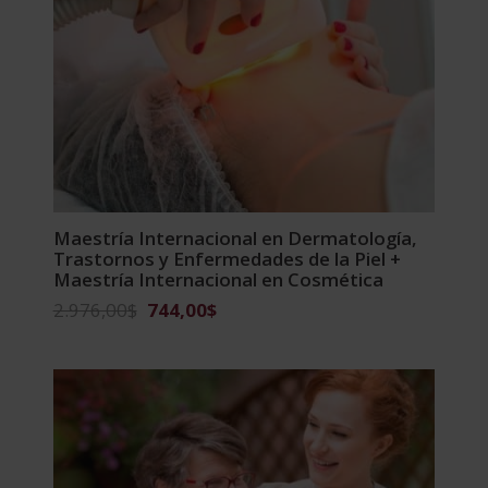
Maestría Internacional en Dermatología,
Trastornos y Enfermedades de la Piel +
Maestría Internacional en Cosmética
El
El
2.976,00
$
744,00
$
precio
precio
original
actual
era:
es:
2.976,00$.
744,00$.