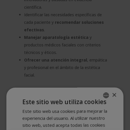
científica.
Identificar las necesidades específicas de
cada paciente y
recomendar soluciones
efectivas
.
Manejar aparatología estética
y
productos médicos faciales con criterios
técnicos y éticos.
Ofrecer una atención integral
, empática
y profesional en el ámbito de la estética
facial.
×
¿Quién puede estudiar esta
Este sitio web utiliza cookies
Maestría?
Este sitio web usa cookies para mejorar la
SPANISH
Esta maestría está dirigida a:
experiencia del usuario. Al utilizar nuestro
PORTUGUESE
sitio web, usted acepta todas las cookies
Profesionales de la medicina
, enfermería