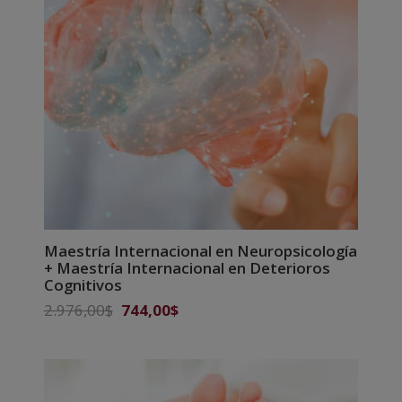
Maestría Internacional en Neuropsicología
+ Maestría Internacional en Deterioros
Cognitivos
El
El
2.976,00
$
744,00
$
precio
precio
original
actual
era:
es:
2.976,00$.
744,00$.