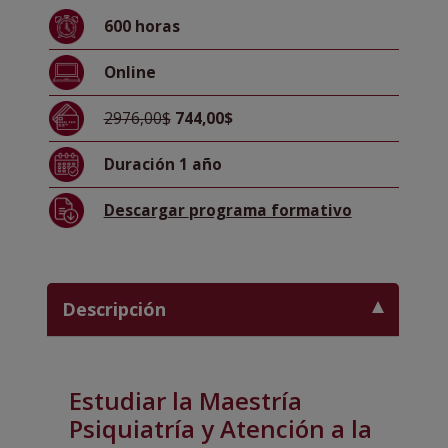
Atención
600
horas
a
la
Online
Drogodependencia
+
2976,00$
744,00$
Maestría
Internacional
Duración
1 año
en
Emergencias
Descargar
programa formativo
Especialista
en
Urgencias
de
Descripción
Psiquiatría
cantidad
Estudiar la Maestría
Psiquiatría y Atención a la