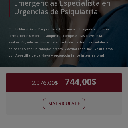
Emergencias Especialista en
Urgencias de Psiquiatría
Con la Maestría en Psiquiatría y Atención a la Drogodependencia, una
formación 100 % online, adquirirás competencias clave en la
evaluación, intervención y tratamiento de trastornos mentales y
adicciones, con un enfoque integral y actualizado. Incluye
diploma
con Apostilla de La Haya
y
reconocimiento internacional
.
744,00
$
2.976,00
$
El
El
precio
precio
original
actual
Maestría
era:
es:
Alternative:
MATRICÚLATE
Internacional
2.976,00$.
744,00$.
en
Psiquiatría
y