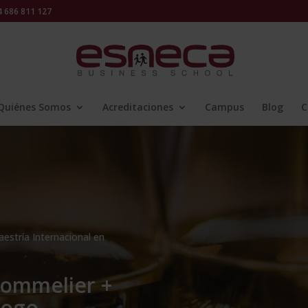
686 811 127
Quiénes Somos
Acreditaciones
Campus
Blog
C
estría Internacional en
Sommelier +
logo