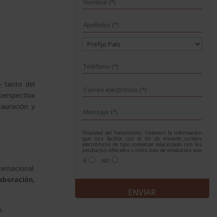
 tanto del
perspectiva
tauración y
Finalidad del Tratamiento: Tratamos la información
que nos facilita con el fin de enviarle correos
electrónicos de tipo comercial relacionado con los
productos ofrecidos y otros tipo de productos que
fueran de su interés.
SÍ
NO
Legitimación del tratamiento: Consentimiento del
ernacional.
interesado.
Derechos: Puede ejercitar sus derechos
aboración,
identificándose suficientemente, dirigiéndose a la
A
dirección info@grupoesneca.com.
Para más información consulte nuestra Política de
l
Privacidad.
Desea recibir información sobre nuestros
t
s.
productos: