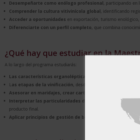
Desempeñarte como enólogo profesional
, participando en 
Comprender la cultura vitivinícola global
, identificando reg
Acceder a oportunidades
en exportación, turismo enológico,
Diferenciarte con un perfil completo
, que combina conocimie
¿Qué hay que estudiar en la Maest
A lo largo del programa estudiarás:
Las características organolépticas del vino
, como aroma, s
L
as etapas de la vinificación
, desde la vendimia hasta el emb
Asesorar en maridajes, crear cartas de vino y ofrecer un s
Este sitio w
Interpretar las particularidades de las regiones vitiviníco
Este sitio web usa
producto final.
usted acepta toda
Aplicar principios de gestión de bodegas y conservación d
MOSTRAR TODO