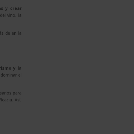
as y crear
el vino, la
ás de en la
rismo y la
 dominar el
esarios para
cacia. Así,