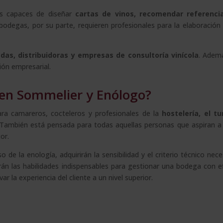
os capaces de diseñar
cartas de vinos, recomendar referenci
odegas, por su parte, requieren profesionales para la elaboración d
das, distribuidoras y empresas de consultoría vinícola
. Adem
ión empresarial.
 en Sommelier y Enólogo?
ra camareros, cocteleros y profesionales de la
hostelería, el tu
. También está pensada para todas aquellas personas que aspiran a
or.
 de la enología, adquirirán la sensibilidad y el criterio técnico nec
n las habilidades indispensables para gestionar una bodega con efi
r la experiencia del cliente a un nivel superior.