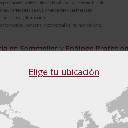
la producción vinícola desde la viña hasta el embotellado.
iones, variedades de uva y tendencias del mercado.
 consultoría y formación.
nto técnico, sensorial y comercial del mundo del vino.
ría en Sommelier y Enólogo Profesion
Elige tu ubicación
abor, cuerpo y textura.
otellado, pasando por la fermentación y crianza.
ervicio de alta calidad
como sommelier profesional.
eb utiliza cookies
las
, las variedades de uva, los tipos de suelo y clima, y cómo influyen
 cookies para mejorar la experiencia del usuario. Al utilizar nuest
s las cookies de acuerdo con nuestra Política de cookies.
Más in
el vino
, además de conocer las normativas y certificaciones del sect
S LOS SOCIOS
(4) →