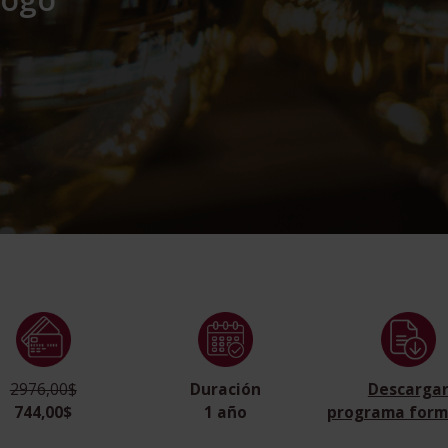
2976,00$
Duración
Descarga
744,00$
1 año
programa form