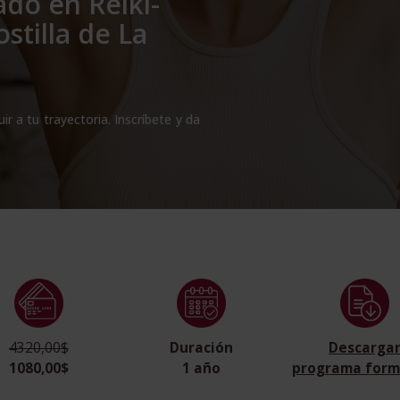
do en Reiki-
stilla de La
 a tu trayectoria. Inscríbete y da
4320,00$
Duración
Descarga
1080,00$
1 año
programa form