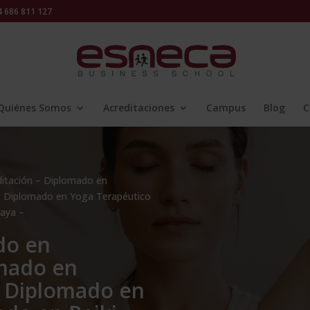
686 811 127
Quiénes Somos
Acreditaciones
Campus
Blog
C
itación – Diplomado en
 + Diplomado en Yoga Terapéutico
Haya –
do en
omado en
+ Diplomado en