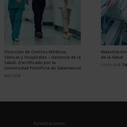
Dirección de Centros Médicos,
Maestría Int
Clínicas y Hospitales – Gerencia de la
de la Salud
Salud- (Certificado por la
El
2.976,00
$
74
Universidad Pontificia de Salamanca)
pr
860,00
$
ori
era
2.
Acreditaciones: