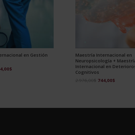
ernacional en Gestión
Maestría Internacional en
Neuropsicología + Maestrí
Internacional en Deterioro
El
4,00
$
Cognitivos
ecio
precio
El
El
2.976,00
$
744,00
$
ginal
actual
precio
precio
:
es:
original
actual
976,00$.
744,00$.
era:
es:
2.976,00$.
744,00$.