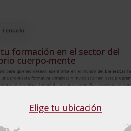
Temario
tu formación en el sector del
ibrio cuerpo-mente
ral para quienes desean adentrarse en el mundo del
bienestar ho
e una propuesta formativa completa y multidisciplinar, este progr
rgéticas y disciplinas terapéuticas para acompañar procesos de tra
ueven la salud mental, la conciencia plena y el equilibrio energéti
Elige tu ubicación
eb utiliza cookies
meditación?