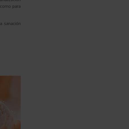
l como para
la sanación