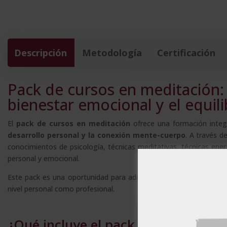
Descripción
Metodología
Certificación
Pack de cursos en meditación: 
bienestar emocional y el equil
El
pack de cursos en meditación
ofrece una formación integ
desarrollo personal y la conexión mente-cuerpo
. A través d
conocimientos de psicología, técnicas meditativas, técnicas ene
personal y emocional.
Este pack es una oportunidad para adquirir herramientas que prom
nivel personal como profesional.
Este sitio w
¿Qué incluye el pack de cursos en 