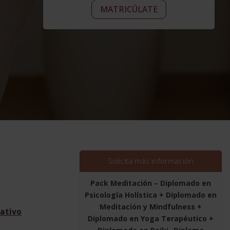
Pack
era:
Alternative:
es:
MATRICÚLATE
Meditación
4.320,00$.
1.080,00$.
-
Diplomado
en
Psicología
Holística
+
Diplomado
en
Meditación
y
Mindfulness
+
Solicita más información
Diplomado
en
Pack Meditación – Diplomado en
Yoga
Psicología Holística + Diplomado en
r
Terapéutico
Meditación y Mindfulness +
ativo
+
Diplomado en Yoga Terapéutico +
Diplomado