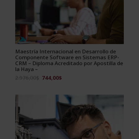
Maestría Internacional en Desarrollo de
Componente Software en Sistemas ERP-
CRM – Diploma Acreditado por Apostilla de
la Haya –
El
El
2.976,00
$
744,00
$
precio
precio
original
actual
era:
es:
2.976,00$.
744,00$.