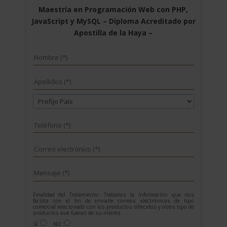
Maestría en Programación Web con PHP,
JavaScript y MySQL – Diploma Acreditado por
Apostilla de la Haya –
Finalidad del Tratamiento: Tratamos la información que nos
facilita con el fin de enviarle correos electrónicos de tipo
comercial relacionado con los productos ofrecidos y otros tipo de
productos que fueran de su interés.
Legitimación del tratamiento: Consentimiento del interesado.
SÍ
NO
Derechos: Puede ejercitar sus derechos identificándose