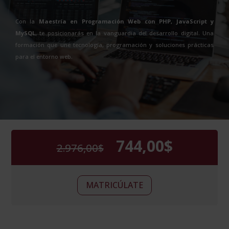
Con la
Maestría en Programación Web con PHP, JavaScript y
MySQL
, te posicionarás en la vanguardia del desarrollo digital. Una
formación que une tecnología, programación y soluciones prácticas
para el entorno web.
744,00
$
2.976,00
$
El
El
precio
precio
original
actual
Maestría
era:
es:
Alternative:
MATRICÚLATE
en
2.976,00$.
744,00$.
Programación
Web
con