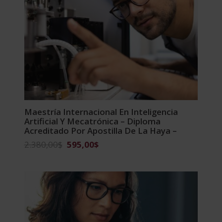
Maestría Internacional En Inteligencia
Artificial Y Mecatrónica – Diploma
Acreditado Por Apostilla De La Haya –
El
El
2.380,00
$
595,00
$
precio
precio
original
actual
era:
es:
2.380,00$.
595,00$.