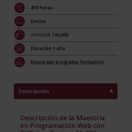
PHP,
450
horas
JavaScript
y
Online
MySQL
-
2976,00$
744,00$
Diploma
Acreditado
Duración
1 año
por
Apostilla
Descargar
programa formativo
de
la
Haya
-
Descripción
cantidad
Descripción de la Maestría
en Programación Web con