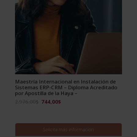
Maestría Internacional en Instalación de
Sistemas ERP-CRM – Diploma Acreditado
por Apostilla de la Haya –
El
El
2.976,00
$
744,00
$
precio
precio
original
actual
era:
es:
2.976,00$.
744,00$.
Solicita más información