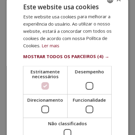
para descobrir quais alimentos compõem o produto.
Este website usa cookies
Bem como a sua quantidade ou percentagem de
Este website usa cookies para melhorar a
SPANISH
conteúdo.
experiência do usuário. Ao utilizar o nosso
Qual é o melhor alimento para
PORTUGUESE
website, estará a concordar com todos os
cães?
cookies de acordo com nossa Política de
Hoje em dia todas as rações são muito completas.
Cookies.
Ler mais
Os profissionais
estudam detalhadamente
os
MOSTRAR TODOS OS PARCEIROS
(4) →
ingredientes que contêm como os hidratos,
proteínas, gorduras, vitaminas, minerais e água. A
Estritamente
Desempenho
origem de cada produto é o que encarece os
necessários
alimentos.
Por isso, o melhor é focar-nos nos rótulos e nos
preços mais acessíveis para cada um. Embora
Direcionamento
Funcionalidade
existam alimentos melhores e, geralmente, os mais
baratos sejam de qualidade inferior, deve-se
considerar que um alimento mais digerível é melhor
Não classificados
absorvido pelo nosso cão.