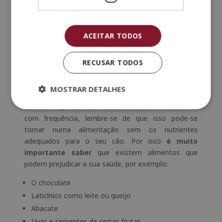
Além disso, algumas pesquisas modernas indicam
que a comida de cachorro é comprada
de acordo
com as suas necessidades
. Ou seja, para
problemas hepáticos e renais, entre outros. Isso
ACEITAR TODOS
ajudará aos animais a ter uma qualidade de vida
melhor e mais longa.
RECUSAR TODOS
Alimentos proibidos em cães
Agora, se é um daqueles que dá comida humana ao
MOSTRAR DETALHES
seu cachorro ou cão, se não é nada que faça
diariamente, nada mão acontece. Mas se você o faz
com frequência, lembre-se de que isso pode-se
tornar numa alimentação sem os nutrientes
adequados para o seu cão. Por isso
é muito
importante saber
que existem alimentos que
podem prejudicar a sua saúde, por exemplo:
O chocolate
Laticínios como leite ou queijo
Abacate
Uvas e sementes de certas frutas