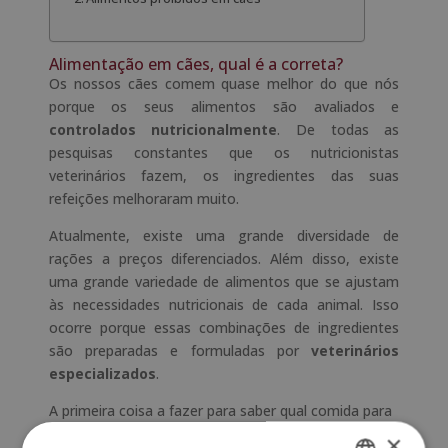
Alimentação em cães, qual é a correta?
Os nossos cães comem quase melhor do que nós
porque os seus alimentos são avaliados e
controlados nutricionalmente
. De todas as
pesquisas constantes que os nutricionistas
veterinários fazem, os ingredientes das suas
refeições melhoraram muito.
Atualmente, existe uma grande diversidade de
rações a preços diferenciados. Além disso, existe
uma grande variedade de alimentos que se ajustam
às necessidades nutricionais de cada animal. Isso
ocorre porque essas combinações de ingredientes
são preparadas e formuladas por
veterinários
especializados
.
A primeira coisa a fazer para saber qual comida para
cachorro é a correta é ler os rótulos das embalagens
×