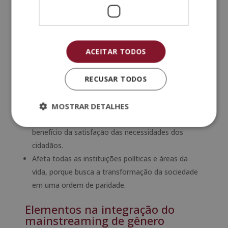
organizacional de acordo com as necessidades e
interesses de homens e mulheres.
É baseado na participação igual na tomada de
ACEITAR TODOS
decisão.
É uma intervenção social e uma posição ético-
RECUSAR TODOS
política que transcende a esfera pública
profissional e influencia a vida daqueles que fazem
MOSTRAR DETALHES
parte do processo.
É uma análise crítica e renovada da realidade em
benefício da satisfação das necessidades dos
cidadãos.
Afeta todas as instituições políticas e áreas da
vida, porque busca a transformação da sociedade
em uma ordem de paridade.
Elementos na integração do
mainstreaming de gênero