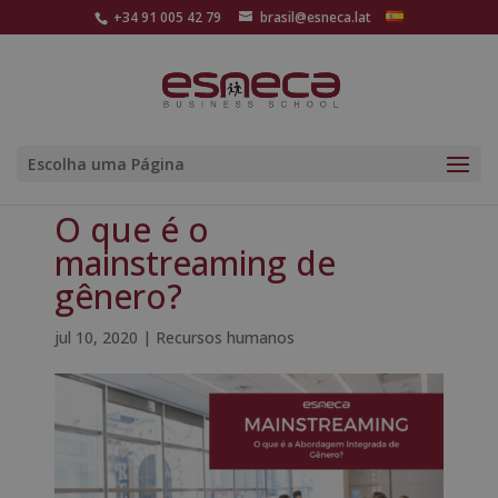
+34 91 005 42 79
brasil@esneca.lat
Escolha uma Página
O que é o
mainstreaming de
gênero?
jul 10, 2020
|
Recursos humanos