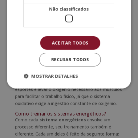
lático.
Não classificados
Sistema aeróbico
Após gerar ATP, glicose e fosfocreatina, os
músculos usam o oxigênio presente nos
carboidratos e nas gorduras como combustível. É a
ACEITAR TODOS
maneira mais lenta de obter ATP, mas pode ser
usada por mais tempo.
RECUSAR TODOS
Geralmente aparece quando são praticados
exercícios de resistência e, claro, esportes de longa
MOSTRAR DETALHES
duração, individuais ou coletivos. O objetivo nesses
esportes é levar o oxigênio necessário aos músculos
para facilitar o trabalho físico, já que o sistema
oxidativo exige a ingestão constante de oxigênio.
Como treinar os sistemas energéticos?
Como cada
sistema energéticos
envolve um
processo diferente, seu treinamento também é
diferente. Cada um deles é feito da seguinte forma: