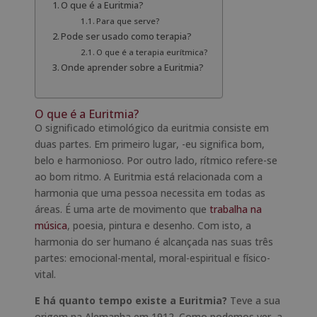
O que é a Euritmia?
Para que serve?
Pode ser usado como terapia?
O que é a terapia eurítmica?
Onde aprender sobre a Euritmia?
O que é a Euritmia?
O significado etimológico da euritmia consiste em
duas partes. Em primeiro lugar, -eu significa bom,
belo e harmonioso. Por outro lado, rítmico refere-se
ao bom ritmo. A Euritmia está relacionada com a
harmonia que uma pessoa necessita em todas as
áreas. É uma arte de movimento que
trabalha na
música
, poesia, pintura e desenho. Com isto, a
harmonia do ser humano é alcançada nas suas três
partes: emocional-mental, moral-espiritual e físico-
vital.
E há quanto tempo existe a Euritmia?
Teve a sua
origem na Alemanha em 1912. Como podemos ver, a