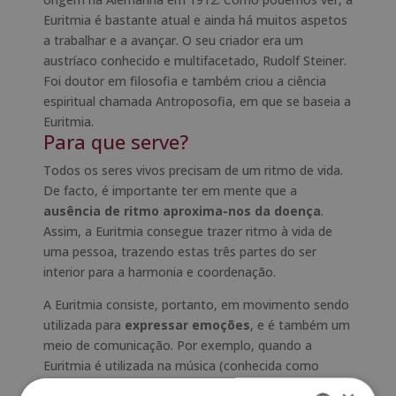
Euritmia é bastante atual e ainda há muitos aspetos
a trabalhar e a avançar. O seu criador era um
austríaco conhecido e multifacetado, Rudolf Steiner.
Foi doutor em filosofia e também criou a ciência
espiritual chamada Antroposofia, em que se baseia a
Euritmia.
Para que serve?
Todos os seres vivos precisam de um ritmo de vida.
De facto, é importante ter em mente que a
ausência de ritmo aproxima-nos da doença
.
Assim, a Euritmia consegue trazer ritmo à vida de
uma pessoa, trazendo estas três partes do ser
interior para a harmonia e coordenação.
A Euritmia consiste, portanto, em movimento sendo
utilizada para
expressar emoções
, e é também um
meio de comunicação. Por exemplo, quando a
Euritmia é utilizada na música (conhecida como
tonal) é possível expressar os
três elementos