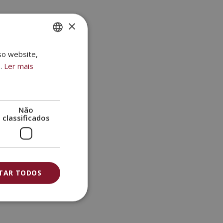
×
so website,
SPANISH
.
Ler mais
PORTUGUESE
Não
classificados
ITAR TODOS