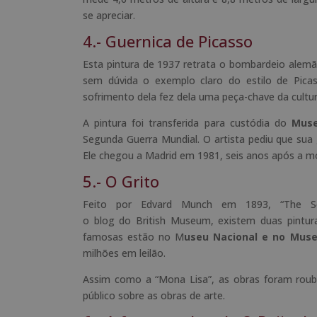
se apreciar.
4.- Guernica de Picasso
Esta pintura de 1937 retrata o bombardeio alemão
sem dúvida o exemplo claro do estilo de Picas
sofrimento dela fez dela uma peça-chave da cultu
A pintura foi transferida para custódia do
Muse
Segunda Guerra Mundial. O artista pediu que sua
Ele chegou a Madrid em 1981, seis anos após a mo
5.- O Grito
Feito por
Edvard
Munch
em 1893, “
The
S
o
blog
do
British
Museum
, existem duas pintu
famosas estão no M
useu Nacional e no Mus
milhões em leilão.
Assim como a “Mona Lisa”, as obras foram rouba
público sobre as obras de arte.