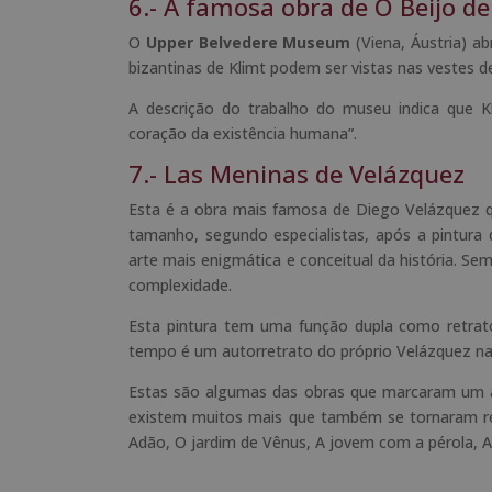
6.- A famosa obra de O Beijo de
O
Upper
Belvedere
Museum
(Viena, Áustria) ab
bizantinas de Klimt podem ser vistas nas vestes d
A descrição do trabalho do museu indica que K
coração da existência humana”.
7.- Las Meninas de Velázquez
Esta é a obra mais famosa de Diego Velázquez 
tamanho, segundo especialistas, após a pintura
arte mais enigmática e conceitual da história. Se
complexidade.
Esta pintura tem uma função dupla como retra
tempo é um autorretrato do próprio Velázquez na
Estas são algumas das obras que marcaram um an
existem muitos mais que também se tornaram ref
Adão, O jardim de
Vênus
, A jovem com a pérola, A