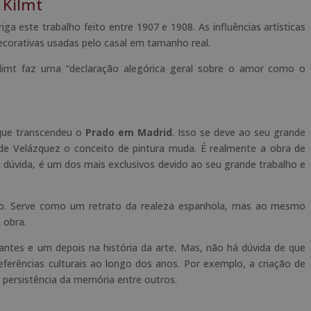
 Kilmt
riga este trabalho feito entre 1907 e 1908. As influências artísticas
ecorativas usadas pelo casal em tamanho real.
limt faz uma “declaração alegórica geral sobre o amor como o
que transcendeu o
Prado em Madrid
. Isso se deve ao seu grande
 de Velázquez o conceito de pintura muda. É realmente a obra de
m dúvida, é um dos mais exclusivos devido ao seu grande trabalho e
to. Serve como um retrato da realeza espanhola, mas ao mesmo
 obra.
tes e um depois na história da arte. Mas, não há dúvida de que
erências culturais ao longo dos anos. Por exemplo, a criação de
 persistência da memória entre outros.